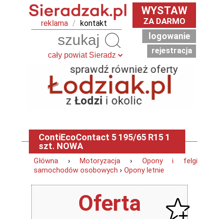
WYSTAW
ZA DARMO
reklama
/
kontakt
logowanie
Szukaj
rejestracja
ContiEcoContact 5 195/65 R15 1
szt. NOWA
Główna
›
Motoryzacja
›
Opony i felgi
samochodów osobowych
›
Opony letnie
Oferta