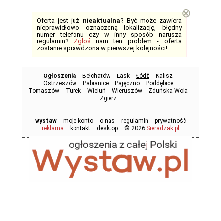
⊗
Oferta jest już
nieaktualna
? Być może zawiera
nieprawidłowo oznaczoną lokalizację, błędny
numer telefonu czy w inny sposób narusza
regulamin?
Zgłoś
nam ten problem - oferta
zostanie sprawdzona w
pierwszej kolejności
!
Ogłoszenia
Bełchatów
Łask
Łódź
Kalisz
Ostrzeszów
Pabianice
Pajęczno
Poddębice
Tomaszów
Turek
Wieluń
Wieruszów
Zduńska Wola
Zgierz
wystaw
moje konto
o nas
regulamin
prywatność
© 2026
reklama
kontakt
desktop
Sieradzak.pl