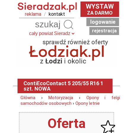
WYSTAW
ZA DARMO
reklama
/
kontakt
logowanie
Szukaj
rejestracja
ContiEcoContact 5 205/55 R16 1
szt. NOWA
Główna
›
Motoryzacja
›
Opony i felgi
samochodów osobowych
›
Opony letnie
Oferta