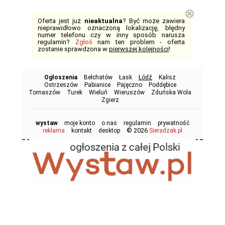
⊗
Oferta jest już
nieaktualna
? Być może zawiera
nieprawidłowo oznaczoną lokalizację, błędny
numer telefonu czy w inny sposób narusza
regulamin?
Zgłoś
nam ten problem - oferta
zostanie sprawdzona w
pierwszej kolejności
!
Ogłoszenia
Bełchatów
Łask
Łódź
Kalisz
Ostrzeszów
Pabianice
Pajęczno
Poddębice
Tomaszów
Turek
Wieluń
Wieruszów
Zduńska Wola
Zgierz
wystaw
moje konto
o nas
regulamin
prywatność
© 2026
reklama
kontakt
desktop
Sieradzak.pl