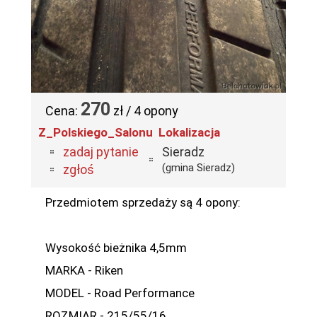
270
Cena:
zł / 4 opony
Z_Polskiego_Salonu
Lokalizacja
zadaj pytanie
Sieradz
(gmina Sieradz)
zgłoś
Przedmiotem sprzedaży są 4 opony:
Wysokość bieżnika 4,5mm
MARKA - Riken
MODEL - Road Performance
ROZMIAR - 215/55/16