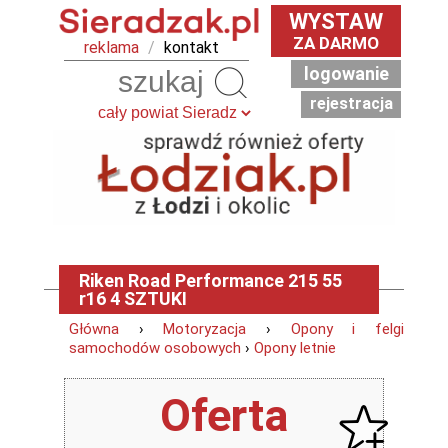
WYSTAW
ZA DARMO
reklama
/
kontakt
logowanie
Szukaj
rejestracja
Riken Road Performance 215 55
r16 4 SZTUKI
Główna
›
Motoryzacja
›
Opony i felgi
samochodów osobowych
›
Opony letnie
Oferta