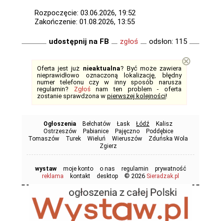
Rozpoczęcie: 03.06.2026, 19:52
Zakończenie: 01.08.2026, 13:55
udostępnij na FB
zgłoś
odsłon: 115
⊗
Oferta jest już
nieaktualna
? Być może zawiera
nieprawidłowo oznaczoną lokalizację, błędny
numer telefonu czy w inny sposób narusza
regulamin?
Zgłoś
nam ten problem - oferta
zostanie sprawdzona w
pierwszej kolejności
!
Ogłoszenia
Bełchatów
Łask
Łódź
Kalisz
Ostrzeszów
Pabianice
Pajęczno
Poddębice
Tomaszów
Turek
Wieluń
Wieruszów
Zduńska Wola
Zgierz
wystaw
moje konto
o nas
regulamin
prywatność
© 2026
reklama
kontakt
desktop
Sieradzak.pl