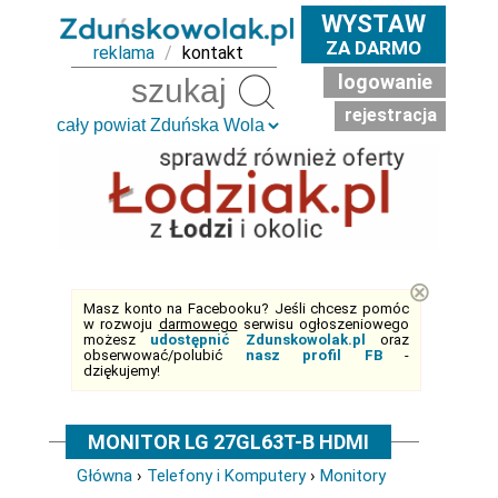
WYSTAW
ZA DARMO
reklama
/
kontakt
logowanie
Szukaj
rejestracja
⊗
Masz konto na Facebooku? Jeśli chcesz pomóc
w rozwoju
darmowego
serwisu ogłoszeniowego
możesz
udostępnić Zdunskowolak.pl
oraz
obserwować/polubić
nasz profil FB
-
dziękujemy!
MONITOR LG 27GL63T-B HDMI
Główna
›
Telefony i Komputery
›
Monitory