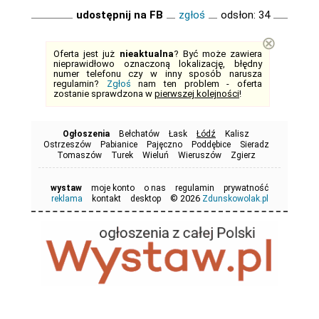
udostępnij na FB
zgłoś
odsłon: 34
⊗
Oferta jest już
nieaktualna
? Być może zawiera
nieprawidłowo oznaczoną lokalizację, błędny
numer telefonu czy w inny sposób narusza
regulamin?
Zgłoś
nam ten problem - oferta
zostanie sprawdzona w
pierwszej kolejności
!
Ogłoszenia
Bełchatów
Łask
Łódź
Kalisz
Ostrzeszów
Pabianice
Pajęczno
Poddębice
Sieradz
Tomaszów
Turek
Wieluń
Wieruszów
Zgierz
wystaw
moje konto
o nas
regulamin
prywatność
© 2026
reklama
kontakt
desktop
Zdunskowolak.pl