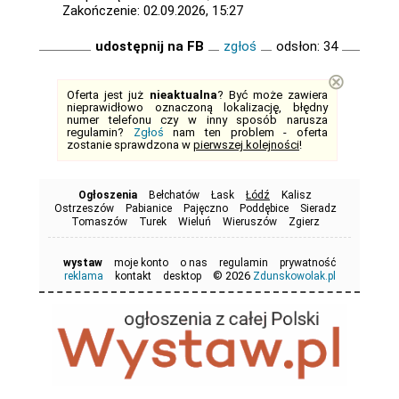
Zakończenie: 02.09.2026, 15:27
udostępnij na FB
zgłoś
odsłon: 34
⊗
Oferta jest już
nieaktualna
? Być może zawiera
nieprawidłowo oznaczoną lokalizację, błędny
numer telefonu czy w inny sposób narusza
regulamin?
Zgłoś
nam ten problem - oferta
zostanie sprawdzona w
pierwszej kolejności
!
Ogłoszenia
Bełchatów
Łask
Łódź
Kalisz
Ostrzeszów
Pabianice
Pajęczno
Poddębice
Sieradz
Tomaszów
Turek
Wieluń
Wieruszów
Zgierz
wystaw
moje konto
o nas
regulamin
prywatność
© 2026
reklama
kontakt
desktop
Zdunskowolak.pl