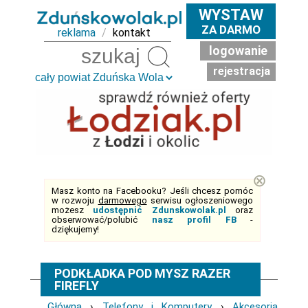
WYSTAW
ZA DARMO
reklama
/
kontakt
logowanie
Szukaj
rejestracja
⊗
Masz konto na Facebooku? Jeśli chcesz pomóc
w rozwoju
darmowego
serwisu ogłoszeniowego
możesz
udostępnić Zdunskowolak.pl
oraz
obserwować/polubić
nasz profil FB
-
dziękujemy!
PODKŁADKA POD MYSZ RAZER
FIREFLY
Główna
›
Telefony i Komputery
›
Akcesoria