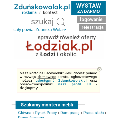
WYSTAW
ZA DARMO
reklama
/
kontakt
logowanie
Szukaj
rejestracja
⊗
Masz konto na Facebooku? Jeśli chcesz pomóc
w rozwoju
darmowego
serwisu ogłoszeniowego
możesz
udostępnić Zdunskowolak.pl
oraz
obserwować/polubić
nasz profil FB
-
dziękujemy!
Szukamy montera mebli
Główna
›
Rynek Pracy
›
Dam pracę
›
Praca stała
›
Praca fizyczna