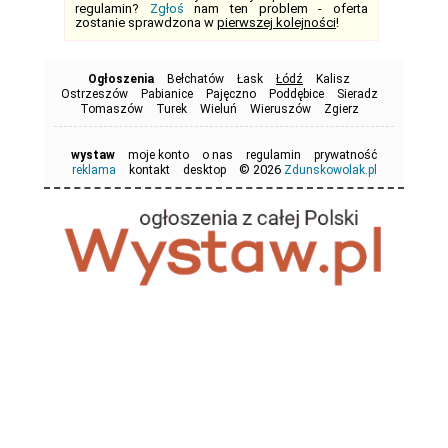
regulamin?
Zgłoś
nam ten problem - oferta
zostanie sprawdzona w
pierwszej kolejności
!
Ogłoszenia
Bełchatów
Łask
Łódź
Kalisz
Ostrzeszów
Pabianice
Pajęczno
Poddębice
Sieradz
Tomaszów
Turek
Wieluń
Wieruszów
Zgierz
wystaw
moje konto
o nas
regulamin
prywatność
© 2026
reklama
kontakt
desktop
Zdunskowolak.pl