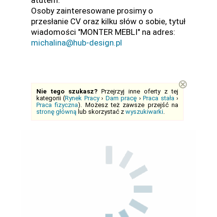
atutem.
Osoby zainteresowane prosimy o
przesłanie CV oraz kilku słów o sobie, tytuł
wiadomości "MONTER MEBLI" na adres:
michalina@hub-design.pl
⊗
Nie tego szukasz?
Przejrzyj inne oferty z tej
kategorii (
Rynek Pracy
›
Dam pracę
›
Praca stała
›
Praca fizyczna
). Możesz też zawsze przejść na
stronę główną
lub skorzystać z
wyszukiwarki
.