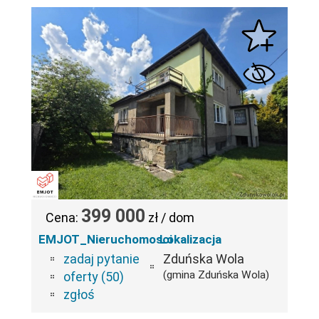
399 000
Cena:
zł / dom
EMJOT_Nieruchomosci
Lokalizacja
zadaj pytanie
Zduńska Wola
(gmina Zduńska Wola)
oferty (50)
zgłoś