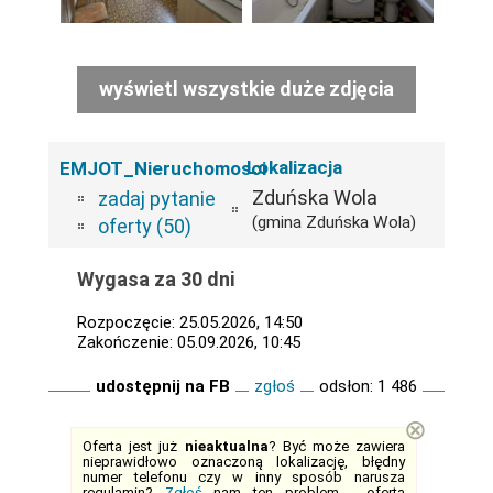
wyświetl wszystkie duże zdjęcia
Lokalizacja
EMJOT_Nieruchomosci
Zduńska Wola
zadaj pytanie
(gmina Zduńska Wola)
oferty (50)
Wygasa za 30 dni
Rozpoczęcie: 25.05.2026, 14:50
Zakończenie: 05.09.2026, 10:45
udostępnij na FB
zgłoś
odsłon: 1 486
⊗
Oferta jest już
nieaktualna
? Być może zawiera
nieprawidłowo oznaczoną lokalizację, błędny
numer telefonu czy w inny sposób narusza
regulamin?
Zgłoś
nam ten problem - oferta