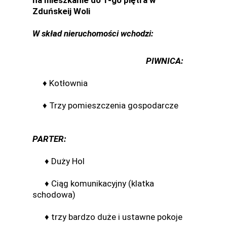
na mieszkanie do 1-go piętra w
Zduńskeij Woli
W
skład nieruchomości wchodzi:
PIWNICA:
♦ Kotłownia
♦ Trzy pomieszczenia gospodarcze
PARTER:
♦ Duży Hol
♦ Ciąg komunikacyjny (klatka
schodowa)
♦ trzy bardzo duże i ustawne pokoje