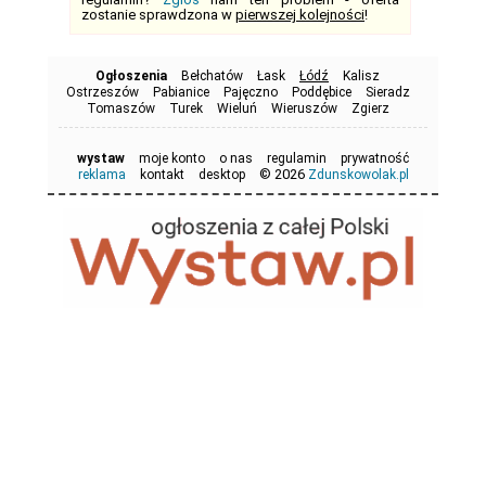
zostanie sprawdzona w
pierwszej kolejności
!
Ogłoszenia
Bełchatów
Łask
Łódź
Kalisz
Ostrzeszów
Pabianice
Pajęczno
Poddębice
Sieradz
Tomaszów
Turek
Wieluń
Wieruszów
Zgierz
wystaw
moje konto
o nas
regulamin
prywatność
© 2026
reklama
kontakt
desktop
Zdunskowolak.pl