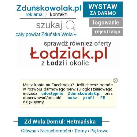
WYSTAW
ZA DARMO
reklama
/
kontakt
logowanie
Szukaj
rejestracja
⊗
Masz konto na Facebooku? Jeśli chcesz pomóc
w rozwoju
darmowego
serwisu ogłoszeniowego
możesz
udostępnić Zdunskowolak.pl
oraz
obserwować/polubić
nasz profil FB
-
dziękujemy!
Zd Wola Dom ul: Hetmańska
Główna
›
Nieruchomości
›
Domy
›
Piętrowe