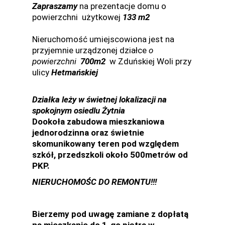
Zapraszamy
na prezentacje domu o
powierzchni użytkowej
133 m2
Nieruchomość umiejscowiona jest na
przyjemnie urządzonej działce
o
powierzchni
700
m2
w Zduńskiej Woli przy
ulicy
Hetmańskiej
Działka leży w świetnej lokalizacji na
spokojnym osiedlu Żytnia
Dookoła zabudowa mieszkaniowa
jednorodzinna oraz świetnie
skomunikowany teren pod względem
szk
ó
ł, przedszkoli
około 500metrów od
PKP.
NIERUCHOMOŚC DO REMONTU!!!
Bierzemy pod uwagę zamiane z dopłatą