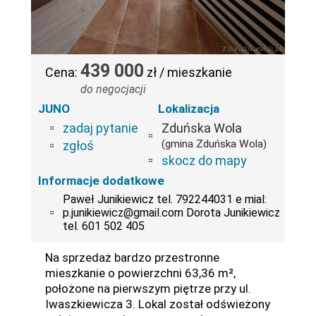
439 000
Cena:
zł / mieszkanie
do negocjacji
JUNO
Lokalizacja
zadaj pytanie
Zduńska Wola
(gmina Zduńska Wola)
zgłoś
skocz do mapy
Informacje dodatkowe
Paweł Junikiewicz tel. 792244031 e mial:
p.junikiewicz@gmail.com Dorota Junikiewicz
tel. 601 502 405
Na sprzedaż bardzo przestronne
mieszkanie o powierzchni 63,36 m²,
położone na pierwszym piętrze przy ul.
Iwaszkiewicza 3. Lokal został odświeżony