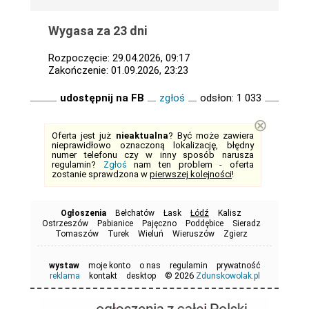
Wygasa za 23 dni
Rozpoczęcie: 29.04.2026, 09:17
Zakończenie: 01.09.2026, 23:23
udostępnij na FB
zgłoś
odsłon: 1 033
⊗
Oferta jest już
nieaktualna
? Być może zawiera
nieprawidłowo oznaczoną lokalizację, błędny
numer telefonu czy w inny sposób narusza
regulamin?
Zgłoś
nam ten problem - oferta
zostanie sprawdzona w
pierwszej kolejności
!
Ogłoszenia
Bełchatów
Łask
Łódź
Kalisz
Ostrzeszów
Pabianice
Pajęczno
Poddębice
Sieradz
Tomaszów
Turek
Wieluń
Wieruszów
Zgierz
wystaw
moje konto
o nas
regulamin
prywatność
© 2026
reklama
kontakt
desktop
Zdunskowolak.pl