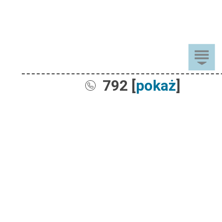
792 [
pokaż
]
Sprzedaż
Dla Dzieci
Dom i Ogród
Akcesoria ogrodowe