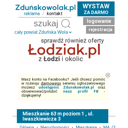
WYSTAW
ZA DARMO
reklama
/
kontakt
logowanie
Szukaj
rejestracja
⊗
Masz konto na Facebooku? Jeśli chcesz pomóc
w rozwoju
darmowego
serwisu ogłoszeniowego
możesz
udostępnić Zdunskowolak.pl
oraz
obserwować/polubić
nasz profil FB
-
dziękujemy!
Mieszkanie 63 m poziom 1 , ul.
Iwaszkiewicza 3
Główna
›
Nieruchomości
›
Mieszkania
›
M4 (3