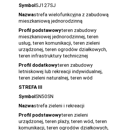
Symbol
SJ127SJ
Nazwa
strefa wielofunkcyjna z zabudową
mieszkaniową jednorodzinną
Profil podstawowy
teren zabudowy
mieszkaniowej jednorodzinnej, teren
usług, teren komunikacji, teren zieleni
urządzonej, teren ogrodów działkowych,
teren infrastruktury technicznej
Profil dodatkowy
teren zabudowy
letniskowej lub rekreacji indywidualnej,
teren zieleni naturalnej, teren wód
STREFA III
Symbol
SN50SN
Nazwa
strefa zieleni i rekreacji
Profil podstawowy
teren zieleni
urządzonej, teren plaży, teren wód, teren
komunikacji, teren ogrodów działkowych,