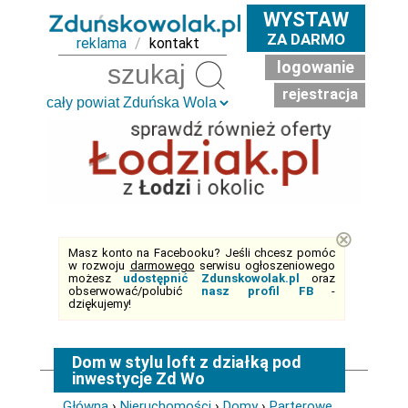
WYSTAW
ZA DARMO
reklama
/
kontakt
logowanie
Szukaj
rejestracja
⊗
Masz konto na Facebooku? Jeśli chcesz pomóc
w rozwoju
darmowego
serwisu ogłoszeniowego
możesz
udostępnić Zdunskowolak.pl
oraz
obserwować/polubić
nasz profil FB
-
dziękujemy!
Dom w stylu loft z działką pod
inwestycje Zd Wo
Główna
›
Nieruchomości
›
Domy
›
Parterowe