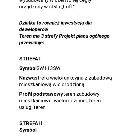
wybudowany w czerwonej cegły i
urządzony w stylu „Loft”
Działka to również inwestycja dla
deweloperów
Teren ma 3 strefy Projekt planu ogólnego
przewiduje:
STREFA I
Symbol
SW113SW
Nazwa
strefa wielofunkcyjna z zabudową
mieszkaniową wielorodzinną
Profil podstawowy
teren zabudowy
mieszkaniowej wielorodzinnej, teren
usług, teren
STREFA II
Symbol