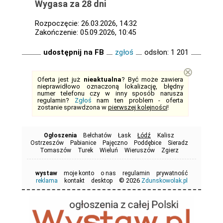
Wygasa za 28 dni
Rozpoczęcie: 26.03.2026, 14:32
Zakończenie: 05.09.2026, 10:45
udostępnij na FB
zgłoś
odsłon: 1 201
⊗
Oferta jest już
nieaktualna
? Być może zawiera
nieprawidłowo oznaczoną lokalizację, błędny
numer telefonu czy w inny sposób narusza
regulamin?
Zgłoś
nam ten problem - oferta
zostanie sprawdzona w
pierwszej kolejności
!
Ogłoszenia
Bełchatów
Łask
Łódź
Kalisz
Ostrzeszów
Pabianice
Pajęczno
Poddębice
Sieradz
Tomaszów
Turek
Wieluń
Wieruszów
Zgierz
wystaw
moje konto
o nas
regulamin
prywatność
© 2026
reklama
kontakt
desktop
Zdunskowolak.pl