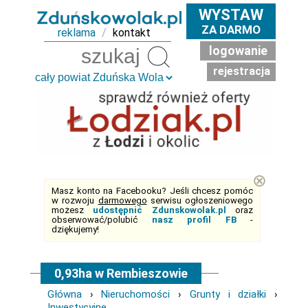
WYSTAW
ZA DARMO
reklama
/
kontakt
logowanie
Szukaj
rejestracja
⊗
Masz konto na Facebooku? Jeśli chcesz pomóc
w rozwoju
darmowego
serwisu ogłoszeniowego
możesz
udostępnić Zdunskowolak.pl
oraz
obserwować/polubić
nasz profil FB
-
dziękujemy!
0,93ha w Rembieszowie
Główna
›
Nieruchomości
›
Grunty i działki
›
Inwestycyjne