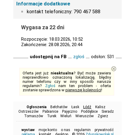
Informacje dodatkowe
kontakt telefoniczny: 790 467 588
Wygasa za 22 dni
Rozpoczęcie: 18.03.2026, 10:52
Zakończenie: 28.08.2026, 20:44
udostępnij na FB
zgłoś
odsłon: 531
⊗
Oferta jest już
nieaktualna
? Być może zawiera
nieprawidłowo oznaczoną lokalizację, błędny
numer telefonu czy w inny sposób narusza
regulamin?
Zgłoś
nam ten problem - oferta
zostanie sprawdzona w
pierwszej kolejności
!
Ogłoszenia
Bełchatów
Łask
Łódź
Kalisz
Ostrzeszów
Pabianice
Pajęczno
Poddębice
Sieradz
Tomaszów
Turek
Wieluń
Wieruszów
Zgierz
wystaw
moje konto
o nas
regulamin
prywatność
© 2026
reklama
kontakt
desktop
Zdunskowolak.pl