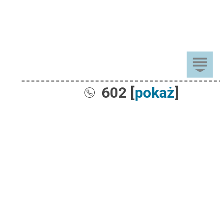
602 [
pokaż
]
Sprzedaż
Dla Dzieci