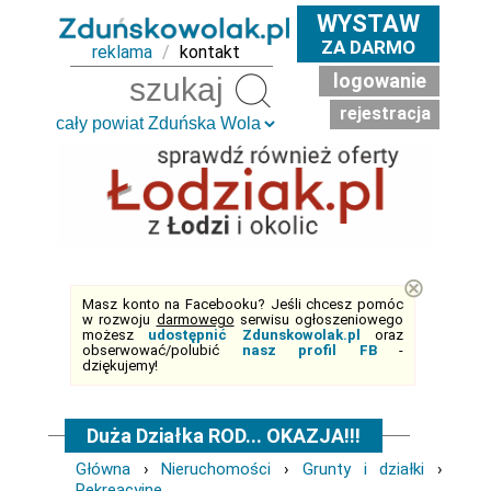
WYSTAW
ZA DARMO
reklama
/
kontakt
logowanie
Szukaj
rejestracja
⊗
Masz konto na Facebooku? Jeśli chcesz pomóc
w rozwoju
darmowego
serwisu ogłoszeniowego
możesz
udostępnić Zdunskowolak.pl
oraz
obserwować/polubić
nasz profil FB
-
dziękujemy!
Duża Działka ROD... OKAZJA!!!
Główna
›
Nieruchomości
›
Grunty i działki
›
Rekreacyjne