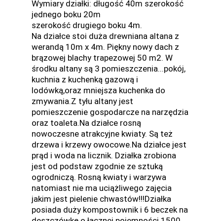
Wymiary działki: długość 40m szerokość
jednego boku 20m
szerokość drugiego boku 4m.
Na działce stoi duża drewniana altana z
werandą 10m x 4m. Piękny nowy dach z
brązowej blachy trapezowej 50 m2. W
środku altany są 3 pomieszczenia...pokój,
kuchnia z kuchenką gazową i
lodówką,oraz mniejsza kuchenka do
zmywania.Z tyłu altany jest
pomieszczenie gospodarcze na narzędzia
oraz toaleta.Na działce rosną
nowoczesne atrakcyjne kwiaty. Są też
drzewa i krzewy owocowe.Na działce jest
prąd i woda na licznik. Działka zrobiona
jest od podstaw zgodnie ze sztuką
ogrodniczą. Rosną kwiaty i warzywa
natomiast nie ma uciążliwego zajęcia
jakim jest pielenie chwastów!!!Działka
posiada duży kompostownik i 6 beczek na
deszczówkę o łącznej pojemności 1500