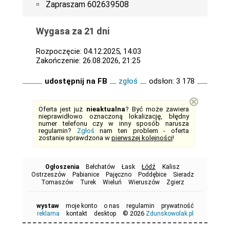
Zapraszam 602639508
Wygasa za 21 dni
Rozpoczęcie: 04.12.2025, 14:03
Zakończenie: 26.08.2026, 21:25
udostępnij na FB
zgłoś
odsłon: 3 178
⊗
Oferta jest już
nieaktualna
? Być może zawiera
nieprawidłowo oznaczoną lokalizację, błędny
numer telefonu czy w inny sposób narusza
regulamin?
Zgłoś
nam ten problem - oferta
zostanie sprawdzona w
pierwszej kolejności
!
Ogłoszenia
Bełchatów
Łask
Łódź
Kalisz
Ostrzeszów
Pabianice
Pajęczno
Poddębice
Sieradz
Tomaszów
Turek
Wieluń
Wieruszów
Zgierz
wystaw
moje konto
o nas
regulamin
prywatność
© 2026
reklama
kontakt
desktop
Zdunskowolak.pl