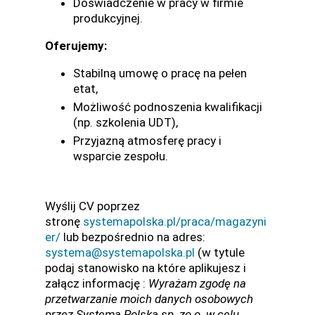
Doświadczenie w pracy w firmie
produkcyjnej.
Oferujemy:
Stabilną umowę o pracę na pełen
etat,
Możliwość podnoszenia kwalifikacji
(np. szkolenia UDT),
Przyjazną atmosferę pracy i
wsparcie zespołu.
Wyślij CV poprzez
stronę
systemapolska.pl/praca/magazyni
er/
lub bezpośrednio na adres:
systema@systemapolska.pl
(w tytule
podaj stanowisko na które aplikujesz i
załącz informację :
Wyrażam zgodę na
przetwarzanie moich danych osobowych
przez Systema Polska sp. zo o. w celu