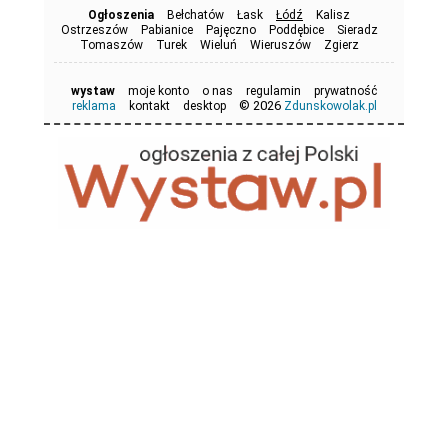
Ogłoszenia
Bełchatów
Łask
Łódź
Kalisz
Ostrzeszów
Pabianice
Pajęczno
Poddębice
Sieradz
Tomaszów
Turek
Wieluń
Wieruszów
Zgierz
wystaw
moje konto
o nas
regulamin
prywatność
© 2026
reklama
kontakt
desktop
Zdunskowolak.pl