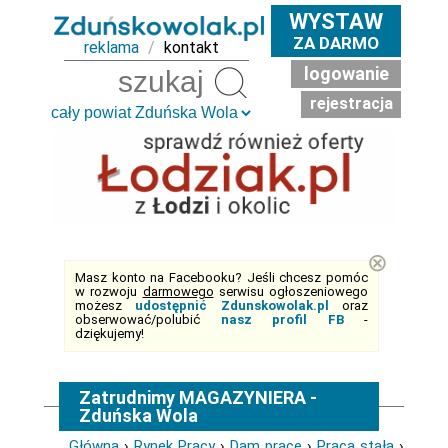
WYSTAW
ZA DARMO
reklama
/
kontakt
logowanie
Szukaj
rejestracja
⊗
Masz konto na Facebooku? Jeśli chcesz pomóc
w rozwoju
darmowego
serwisu ogłoszeniowego
możesz
udostępnić Zdunskowolak.pl
oraz
obserwować/polubić
nasz profil FB
-
dziękujemy!
Zatrudnimy MAGAZYNIERA -
Zduńska Wola
Główna
›
Rynek Pracy
›
Dam pracę
›
Praca stała
›