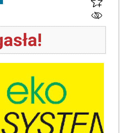
asła!