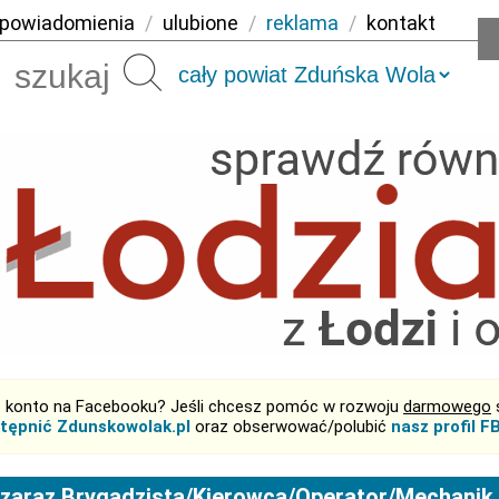
powiadomienia
/
ulubione
/
reklama
/
kontakt
Szukaj
 konto na Facebooku? Jeśli chcesz pomóc w rozwoju
darmowego
tępnić Zdunskowolak.pl
oraz obserwować/polubić
nasz profil F
zaraz Brygadzista/Kierowca/Operator/Mechanik