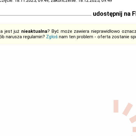
zęcie: 18.11.2025, 09:49, zakończenie: 18.12.2025, 09:49
udostępnij na 
ta jest już
nieaktualna
? Być może zawiera nieprawidłowo oznaczo
ób narusza regulamin?
Zgłoś
nam ten problem - oferta zostanie 