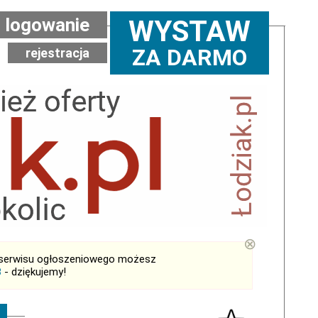
logowanie
WYSTAW
ZA DARMO
rejestracja
⊗
serwisu ogłoszeniowego możesz
B
- dziękujemy!