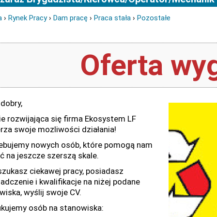
a
›
Rynek Pracy
›
Dam pracę
›
Praca stała
›
Pozostałe
Oferta wyg
 dobry,
ie rozwijająca się firma Ekosystem LF
rza swoje mozliwości działania!
ebujemy nowych osób, które pomogą nam
ać na jeszcze szerszą skale.
 szukasz ciekawej pracy, posiadasz
adczenie i kwalifikacje na niżej podane
wiska, wyślij swoje CV.
kujemy osób na stanowiska: