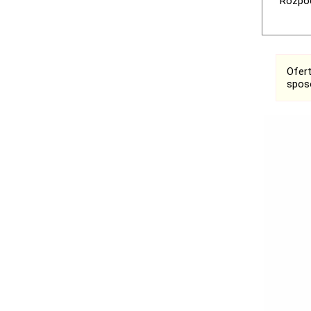
Rozpoc
Ofer
spos
Ogłoszenia
Bełchatów
Łask
Łódź
Kalisz