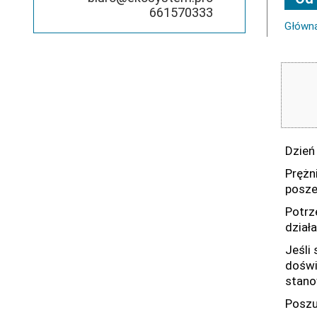
661570333
Główn
Dzień
Prężn
posze
Potrz
dział
Jeśli
doświ
stano
Poszu