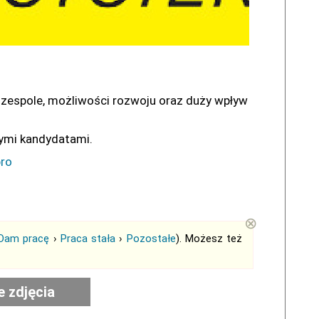
 zespole, możliwości rozwoju oraz duży wpływ
nymi kandydatami.
ro
⊗
Dam pracę
›
Praca stała
›
Pozostałe
). Możesz też
e zdjęcia