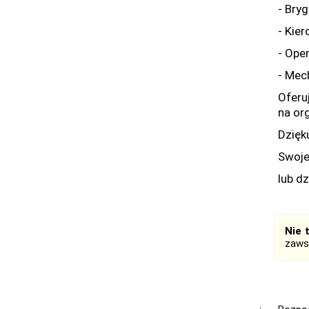
- Bry
- Kie
- Ope
- Mec
Oferu
na or
Dzięk
Swoje
lub d
Nie 
zaws