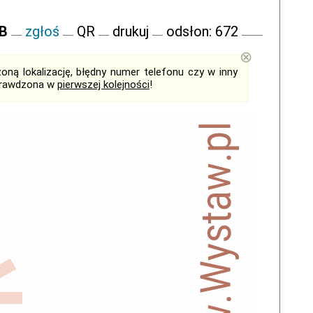
FB
zgłoś
QR
drukuj
odsłon: 672
⊗
ną lokalizację, błędny numer telefonu czy w inny
sprawdzona w
pierwszej kolejności
!