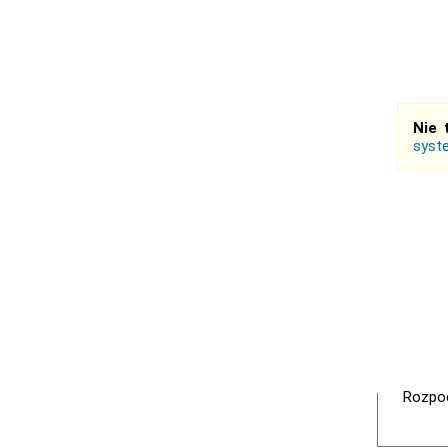
Nie 
syst
Rozpoc