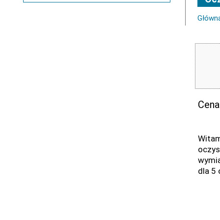
Główn
Cena
Wita
oczys
wymia
dla 5