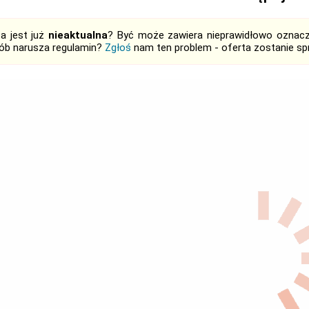
ta jest już
nieaktualna
? Być może zawiera nieprawidłowo oznaczo
ób narusza regulamin?
Zgłoś
nam ten problem - oferta zostanie 