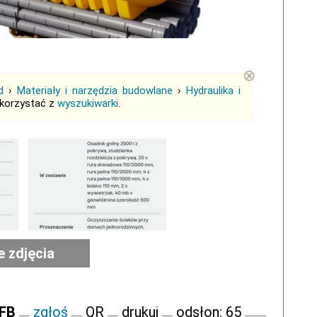
⊗
d
›
Materiały i narzędzia budowlane
›
Hydraulika i
skorzystać z
wyszukiwarki
.
e zdjęcia
 FB
zgłoś
QR
drukuj
odsłon: 65