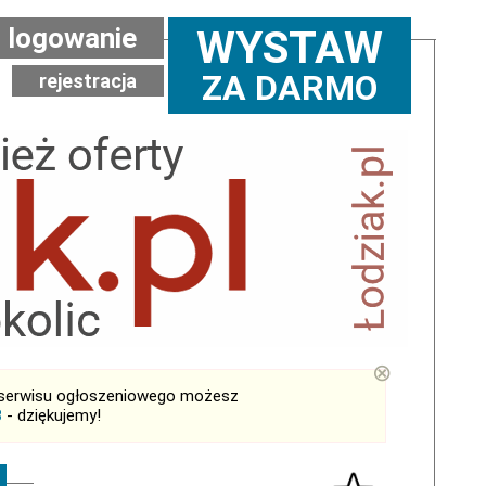
logowanie
WYSTAW
ZA DARMO
rejestracja
⊗
serwisu ogłoszeniowego możesz
B
- dziękujemy!