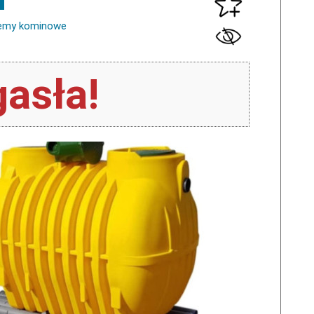
stemy kominowe
asła!