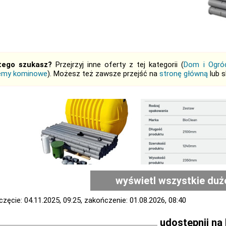
tego szukasz?
Przejrzyj inne oferty z tej kategorii (
Dom i Ogró
emy kominowe
). Możesz też zawsze przejść na
stronę główną
lub 
wyświetl wszystkie duż
zęcie: 04.11.2025, 09:25, zakończenie: 01.08.2026, 08:40
udostępnij na