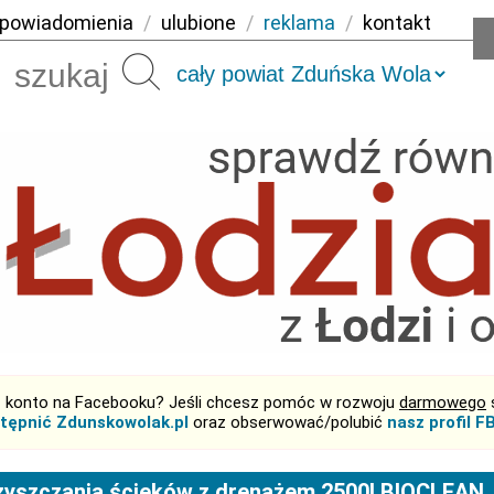
powiadomienia
/
ulubione
/
reklama
/
kontakt
Szukaj
 konto na Facebooku? Jeśli chcesz pomóc w rozwoju
darmowego
tępnić Zdunskowolak.pl
oraz obserwować/polubić
nasz profil F
yszczania ścieków z drenażem 2500l BIOCLEAN