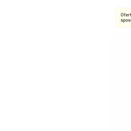
Ofer
spos
Ogłoszenia
Bełchatów
Łask
Łódź
Kalisz
Ostrzeszów
Pabianice