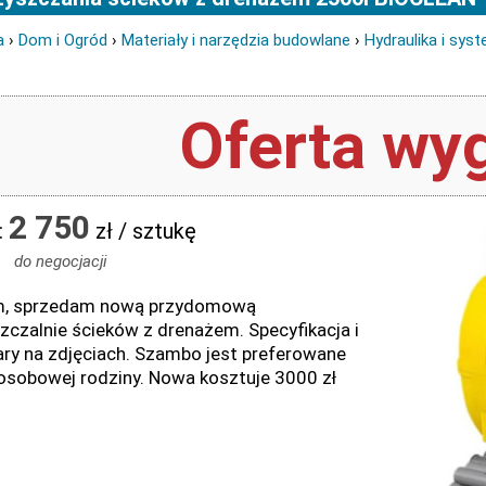
a
›
Dom i Ogród
›
Materiały i narzędzia budowlane
›
Hydraulika i sy
Oferta wyg
2 750
:
zł / sztukę
do negocjacji
m, sprzedam nową przydomową
zczalnie ścieków z drenażem. Specyfikacja i
ry na zdjęciach. Szambo jest preferowane
 osobowej rodziny. Nowa kosztuje 3000 zł