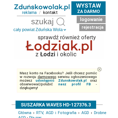
WYSTAW
ZA DARMO
reklama
/
kontakt
logowanie
Szukaj
rejestracja
⊗
Masz konto na Facebooku? Jeśli chcesz pomóc
w rozwoju
darmowego
serwisu ogłoszeniowego
możesz
udostępnić Zdunskowolak.pl
oraz
obserwować/polubić
nasz profil FB
-
dziękujemy!
SUSZARKA WAVES HD-127376.3
Główna
›
RTV, AGD i Fotografia
›
AGD
›
Drobne
AGD
›
Dla niej