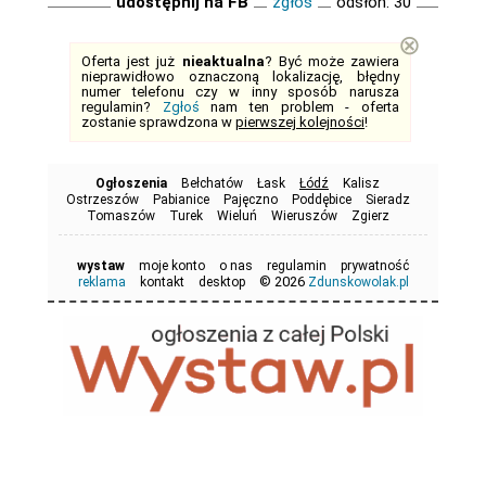
udostępnij na FB
zgłoś
odsłon: 30
⊗
Oferta jest już
nieaktualna
? Być może zawiera
nieprawidłowo oznaczoną lokalizację, błędny
numer telefonu czy w inny sposób narusza
regulamin?
Zgłoś
nam ten problem - oferta
zostanie sprawdzona w
pierwszej kolejności
!
Ogłoszenia
Bełchatów
Łask
Łódź
Kalisz
Ostrzeszów
Pabianice
Pajęczno
Poddębice
Sieradz
Tomaszów
Turek
Wieluń
Wieruszów
Zgierz
wystaw
moje konto
o nas
regulamin
prywatność
© 2026
reklama
kontakt
desktop
Zdunskowolak.pl