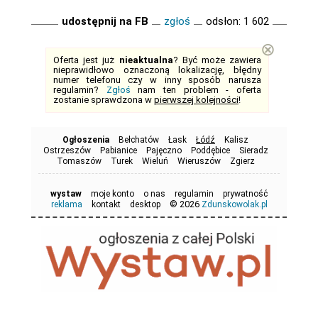
udostępnij na FB
zgłoś
odsłon: 1 602
⊗
Oferta jest już
nieaktualna
? Być może zawiera
nieprawidłowo oznaczoną lokalizację, błędny
numer telefonu czy w inny sposób narusza
regulamin?
Zgłoś
nam ten problem - oferta
zostanie sprawdzona w
pierwszej kolejności
!
Ogłoszenia
Bełchatów
Łask
Łódź
Kalisz
Ostrzeszów
Pabianice
Pajęczno
Poddębice
Sieradz
Tomaszów
Turek
Wieluń
Wieruszów
Zgierz
wystaw
moje konto
o nas
regulamin
prywatność
© 2026
reklama
kontakt
desktop
Zdunskowolak.pl