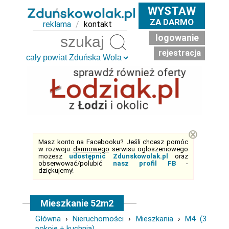
WYSTAW
ZA DARMO
reklama
/
kontakt
logowanie
Szukaj
rejestracja
⊗
Masz konto na Facebooku? Jeśli chcesz pomóc
w rozwoju
darmowego
serwisu ogłoszeniowego
możesz
udostępnić Zdunskowolak.pl
oraz
obserwować/polubić
nasz profil FB
-
dziękujemy!
Mieszkanie 52m2
Główna
›
Nieruchomości
›
Mieszkania
›
M4 (3
pokoje + kuchnia)