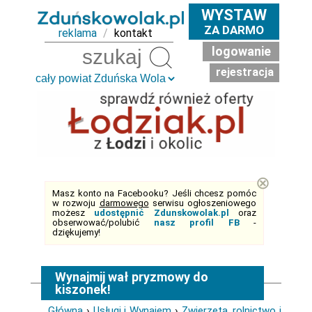
WYSTAW
ZA DARMO
reklama
/
kontakt
logowanie
Szukaj
rejestracja
⊗
Masz konto na Facebooku? Jeśli chcesz pomóc
w rozwoju
darmowego
serwisu ogłoszeniowego
możesz
udostępnić Zdunskowolak.pl
oraz
obserwować/polubić
nasz profil FB
-
dziękujemy!
Wynajmij wał pryzmowy do
kiszonek!
Główna
›
Usługi i Wynajem
›
Zwierzęta, rolnictwo i