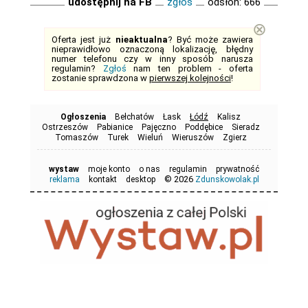
udostępnij na FB
zgłoś
odsłon: 666
⊗
Oferta jest już
nieaktualna
? Być może zawiera
nieprawidłowo oznaczoną lokalizację, błędny
numer telefonu czy w inny sposób narusza
regulamin?
Zgłoś
nam ten problem - oferta
zostanie sprawdzona w
pierwszej kolejności
!
Ogłoszenia
Bełchatów
Łask
Łódź
Kalisz
Ostrzeszów
Pabianice
Pajęczno
Poddębice
Sieradz
Tomaszów
Turek
Wieluń
Wieruszów
Zgierz
wystaw
moje konto
o nas
regulamin
prywatność
© 2026
reklama
kontakt
desktop
Zdunskowolak.pl