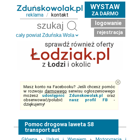
WYSTAW
ZA DARMO
reklama
/
kontakt
logowanie
Szukaj
rejestracja
⊗
Masz konto na Facebooku? Jeśli chcesz pomóc
w rozwoju
darmowego
serwisu ogłoszeniowego
możesz
udostępnić Zdunskowolak.pl
oraz
obserwować/polubić
nasz profil FB
-
dziękujemy!
Pomoc drogowa laweta S8
transport aut
Główna
›
Usługi i Wynajem
›
Motoryzacja i