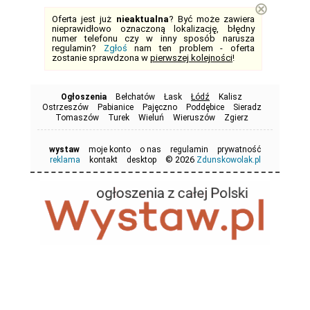
⊗
Oferta jest już
nieaktualna
? Być może zawiera
nieprawidłowo oznaczoną lokalizację, błędny
numer telefonu czy w inny sposób narusza
regulamin?
Zgłoś
nam ten problem - oferta
zostanie sprawdzona w
pierwszej kolejności
!
Ogłoszenia
Bełchatów
Łask
Łódź
Kalisz
Ostrzeszów
Pabianice
Pajęczno
Poddębice
Sieradz
Tomaszów
Turek
Wieluń
Wieruszów
Zgierz
wystaw
moje konto
o nas
regulamin
prywatność
© 2026
reklama
kontakt
desktop
Zdunskowolak.pl