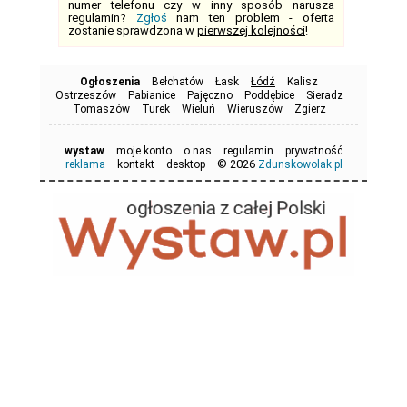
numer telefonu czy w inny sposób narusza
regulamin?
Zgłoś
nam ten problem - oferta
zostanie sprawdzona w
pierwszej kolejności
!
Ogłoszenia
Bełchatów
Łask
Łódź
Kalisz
Ostrzeszów
Pabianice
Pajęczno
Poddębice
Sieradz
Tomaszów
Turek
Wieluń
Wieruszów
Zgierz
wystaw
moje konto
o nas
regulamin
prywatność
© 2026
reklama
kontakt
desktop
Zdunskowolak.pl