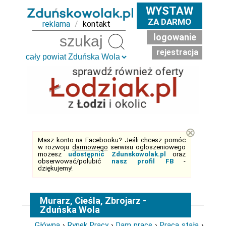
WYSTAW
ZA DARMO
reklama
/
kontakt
logowanie
Szukaj
rejestracja
⊗
Masz konto na Facebooku? Jeśli chcesz pomóc
w rozwoju
darmowego
serwisu ogłoszeniowego
możesz
udostępnić Zdunskowolak.pl
oraz
obserwować/polubić
nasz profil FB
-
dziękujemy!
Murarz, Cieśla, Zbrojarz -
Zduńska Wola
Główna
›
Rynek Pracy
›
Dam pracę
›
Praca stała
›