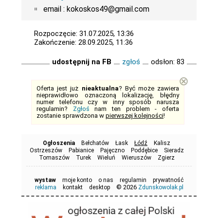
email : kokoskos49@gmail.com
Rozpoczęcie: 31.07.2025, 13:36
Zakończenie: 28.09.2025, 11:36
udostępnij na FB
zgłoś
odsłon: 83
⊗
Oferta jest już
nieaktualna
? Być może zawiera
nieprawidłowo oznaczoną lokalizację, błędny
numer telefonu czy w inny sposób narusza
regulamin?
Zgłoś
nam ten problem - oferta
zostanie sprawdzona w
pierwszej kolejności
!
Ogłoszenia
Bełchatów
Łask
Łódź
Kalisz
Ostrzeszów
Pabianice
Pajęczno
Poddębice
Sieradz
Tomaszów
Turek
Wieluń
Wieruszów
Zgierz
wystaw
moje konto
o nas
regulamin
prywatność
© 2026
reklama
kontakt
desktop
Zdunskowolak.pl