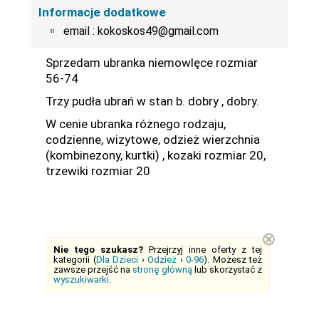
Informacje dodatkowe
email : kokoskos49@gmail.com
Sprzedam ubranka niemowlęce rozmiar
56-74
Trzy pudła ubrań w stan b. dobry , dobry.
W cenie ubranka różnego rodzaju,
codzienne, wizytowe, odzież wierzchnia
(kombinezony, kurtki) , kozaki rozmiar 20,
trzewiki rozmiar 20
⊗
Nie tego szukasz?
Przejrzyj inne oferty z tej
kategorii (
Dla Dzieci
›
Odzież
›
0-96
). Możesz też
zawsze przejść na
stronę główną
lub skorzystać z
wyszukiwarki
.