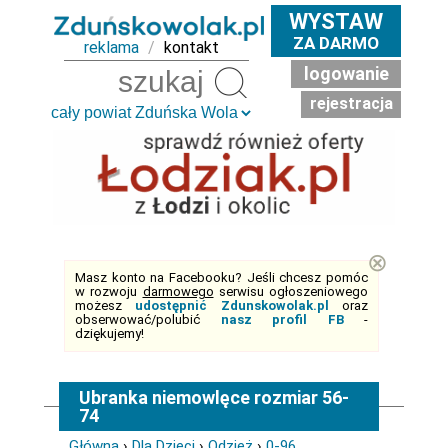
WYSTAW
ZA DARMO
reklama
/
kontakt
logowanie
Szukaj
rejestracja
⊗
Masz konto na Facebooku? Jeśli chcesz pomóc
w rozwoju
darmowego
serwisu ogłoszeniowego
możesz
udostępnić Zdunskowolak.pl
oraz
obserwować/polubić
nasz profil FB
-
dziękujemy!
Ubranka niemowlęce rozmiar 56-
74
Główna
›
Dla Dzieci
›
Odzież
›
0-96