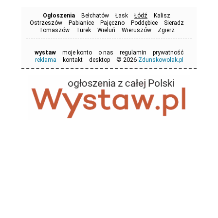
Ogłoszenia
Bełchatów
Łask
Łódź
Kalisz
Ostrzeszów
Pabianice
Pajęczno
Poddębice
Sieradz
Tomaszów
Turek
Wieluń
Wieruszów
Zgierz
wystaw
moje konto
o nas
regulamin
prywatność
© 2026
reklama
kontakt
desktop
Zdunskowolak.pl