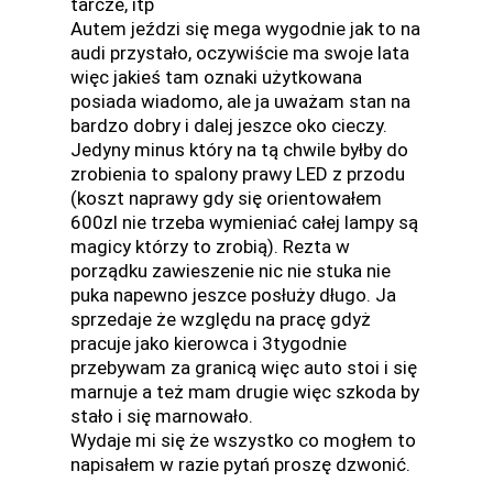
tarcze, itp
Autem jeździ się mega wygodnie jak to na
audi przystało, oczywiście ma swoje lata
więc jakieś tam oznaki użytkowana
posiada wiadomo, ale ja uważam stan na
bardzo dobry i dalej jeszce oko cieczy.
Jedyny minus który na tą chwile byłby do
zrobienia to spalony prawy LED z przodu
(koszt naprawy gdy się orientowałem
600zl nie trzeba wymieniać całej lampy są
magicy którzy to zrobią). Rezta w
porządku zawieszenie nic nie stuka nie
puka napewno jeszce posłuży długo. Ja
sprzedaje że względu na pracę gdyż
pracuje jako kierowca i 3tygodnie
przebywam za granicą więc auto stoi i się
marnuje a też mam drugie więc szkoda by
stało i się marnowało.
Wydaje mi się że wszystko co mogłem to
napisałem w razie pytań proszę dzwonić.