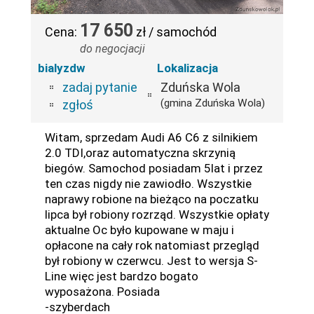
17 650
Cena:
zł / samochód
do negocjacji
bialyzdw
Lokalizacja
zadaj pytanie
Zduńska Wola
(gmina Zduńska Wola)
zgłoś
Witam, sprzedam Audi A6 C6 z silnikiem
2.0 TDI,oraz automatyczna skrzynią
biegów. Samochod posiadam 5lat i przez
ten czas nigdy nie zawiodło. Wszystkie
naprawy robione na bieżąco na poczatku
lipca był robiony rozrząd. Wszystkie opłaty
aktualne Oc było kupowane w maju i
opłacone na cały rok natomiast przegląd
był robiony w czerwcu. Jest to wersja S-
Line więc jest bardzo bogato
wyposażona. Posiada
-szyberdach