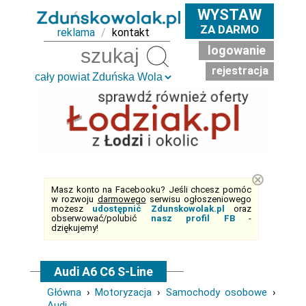
WYSTAW
ZA DARMO
reklama
/
kontakt
logowanie
Szukaj
rejestracja
⊗
Masz konto na Facebooku? Jeśli chcesz pomóc
w rozwoju
darmowego
serwisu ogłoszeniowego
możesz
udostępnić Zdunskowolak.pl
oraz
obserwować/polubić
nasz profil FB
-
dziękujemy!
Audi A6 C6 S-Line
Główna
›
Motoryzacja
›
Samochody osobowe
›
Audi