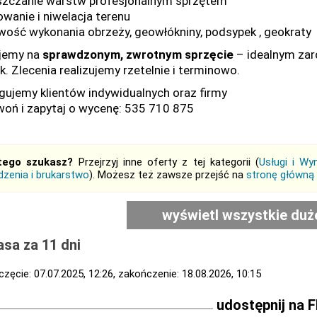
zczanie warstw profesjonalnym sprzętem
owanie i niwelacja terenu
wość wykonania obrzeży, geowłókniny, podsypek , geokraty
jemy na
sprawdzonym, zwrotnym sprzęcie
– idealnym zar
k. Zlecenia realizujemy rzetelnie i terminowo.
gujemy klientów indywidualnych oraz firmy
oń i zapytaj o wycenę: 535 710 875
tego szukasz?
Przejrzyj inne oferty z tej kategorii (
Usługi i Wy
zenia i brukarstwo
). Możesz też zawsze przejść na
stronę główną
wyświetl wszystkie duż
sa za 11 dni
zęcie: 07.07.2025, 12:26, zakończenie: 18.08.2026, 10:15
udostępnij na 