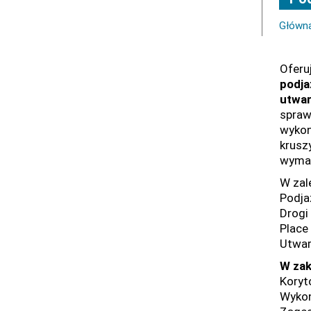
Główn
Ofer
podja
utwar
spraw
wykon
krusz
wymag
W zal
Podja
Drogi
Place
Utwar
W zak
Koryt
Wykon