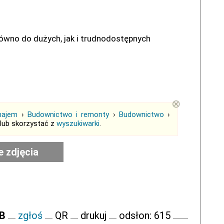
ówno do dużych, jak i trudnodostępnych
⊗
najem
›
Budownictwo i remonty
›
Budownictwo
›
lub skorzystać z
wyszukiwarki
.
e zdjęcia
FB
zgłoś
QR
drukuj
odsłon: 615