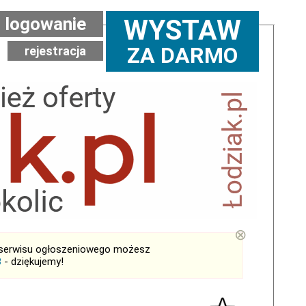
logowanie
WYSTAW
ZA DARMO
rejestracja
⊗
serwisu ogłoszeniowego możesz
B
- dziękujemy!