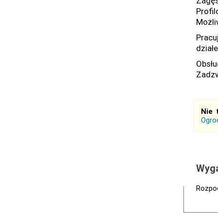
Zagęs
Profil
Możli
Pracu
działe
Obsłu
Zadzw
Nie 
Ogrod
Wyga
Rozpoc