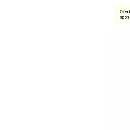
Ofer
spos
Ogłoszenia
Bełchatów
Łask
Łódź
Kalisz
Ostrzeszów
Pabianice