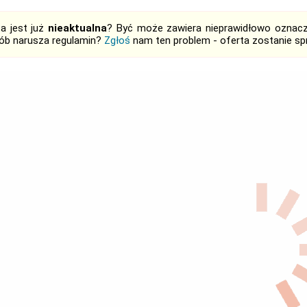
ta jest już
nieaktualna
? Być może zawiera nieprawidłowo oznaczo
ób narusza regulamin?
Zgłoś
nam ten problem - oferta zostanie 