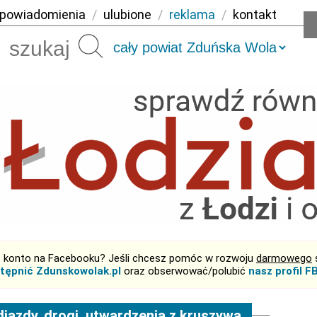
powiadomienia
/
ulubione
/
reklama
/
kontakt
Szukaj
 konto na Facebooku? Jeśli chcesz pomóc w rozwoju
darmowego
tępnić Zdunskowolak.pl
oraz obserwować/polubić
nasz profil F
jazdy, drogi, utwardzenia z kruszywa