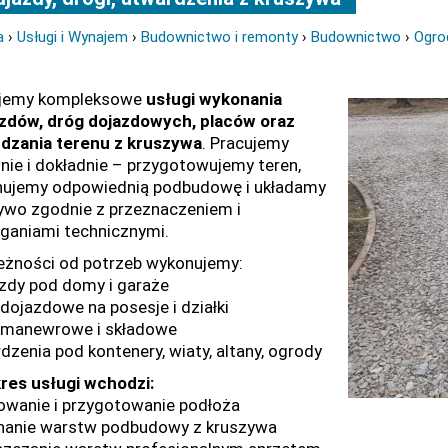
a
›
Usługi i Wynajem
›
Budownictwo i remonty
›
Budownictwo
›
Ogro
ujemy kompleksowe
usługi wykonania
zdów, dróg dojazdowych, placów oraz
dzania terenu z kruszywa
. Pracujemy
nie i dokładnie – przygotowujemy teren,
ujemy odpowiednią podbudowę i układamy
ywo zgodnie z przeznaczeniem i
aniami technicznymi.
eżności od potrzeb wykonujemy:
zdy pod domy i garaże
 dojazdowe na posesje i działki
 manewrowe i składowe
dzenia pod kontenery, wiaty, altany, ogrody
res usługi wchodzi:
owanie i przygotowanie podłoża
anie warstw podbudowy z kruszywa