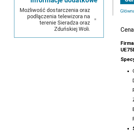
Informacje dodatkowe
Możliwość dostarczenia oraz
Główn
podłączenia telewizora na
terenie Sieradza oraz
Zduńskiej Woli.
Cena
Firma
UE75
Specy