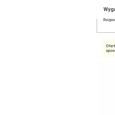
Wyga
Rozpoc
Ofer
spos
Ogłoszenia
Bełchatów