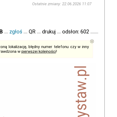
Ostatnie zmiany: 22.06.2026 11:07
FB
zgłoś
QR
drukuj
odsłon: 602
⊗
ną lokalizację, błędny numer telefonu czy w inny
sprawdzona w
pierwszej kolejności
!