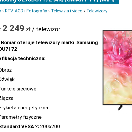
a
›
RTV, AGD i Fotografia
›
Telewizja i video
›
Telewizory
2 249
:
zł / telewizor
 Bomar oferuje telewizory marki Samsung
DU7172
fikacja techniczna:
Obraz
Dźwięk
Funkcje sieciowe
Złącza
Etykieta energetyczna
Parametry fizyczne
Standard VESA ?:
200x200