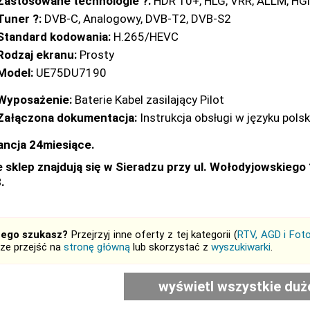
Zastosowane technologie ?:
HDR 10+, HLG, VRR, ALLM, HG
Tuner ?:
DVB-C, Analogowy, DVB-T2, DVB-S2
Standard kodowania:
H.265/HEVC
Rodzaj ekranu:
Prosty
Model:
UE75DU7190
Wyposażenie:
Baterie Kabel zasilający Pilot
Załączona dokumentacja:
Instrukcja obsługi w języku pols
ncja 24miesiące.
 sklep znajdują się w Sieradzu przy ul. Wołodyjowskiego
3.
tego szukasz?
Przejrzyj inne oferty z tej kategorii (
RTV, AGD i Foto
ze przejść na
stronę główną
lub skorzystać z
wyszukiwarki
.
wyświetl wszystkie duż