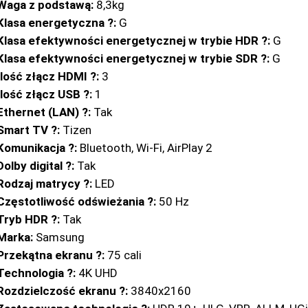
Waga z podstawą:
8,3kg
Klasa energetyczna ?:
G
Klasa efektywności energetycznej w trybie HDR ?:
G
Klasa efektywności energetycznej w trybie SDR ?:
G
Ilość złącz HDMI ?:
3
Ilość złącz USB ?:
1
Ethernet (LAN) ?:
Tak
Smart TV ?:
Tizen
Komunikacja ?:
Bluetooth, Wi-Fi, AirPlay 2
Dolby digital ?:
Tak
Rodzaj matrycy ?:
LED
Częstotliwość odświeżania ?:
50 Hz
Tryb HDR ?:
Tak
Marka:
Samsung
Przekątna ekranu ?:
75 cali
Technologia ?:
4K UHD
Rozdzielczość ekranu ?:
3840x2160