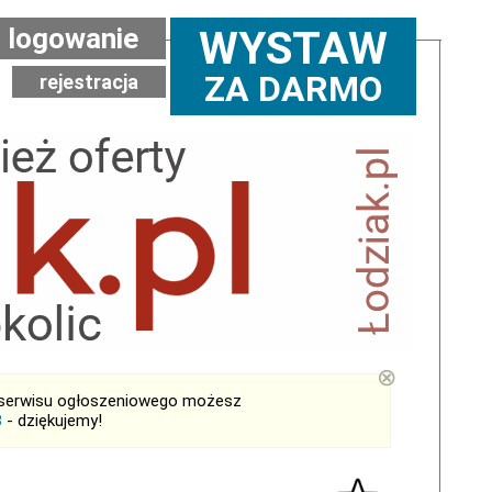
logowanie
WYSTAW
ZA DARMO
rejestracja
⊗
serwisu ogłoszeniowego możesz
B
- dziękujemy!