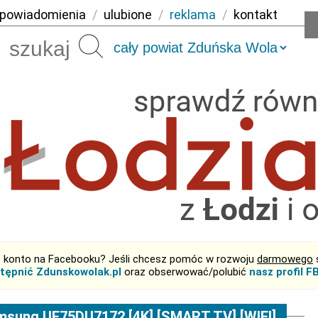
powiadomienia
/
ulubione
/
reklama
/
kontakt
Szukaj
 konto na Facebooku? Jeśli chcesz pomóc w rozwoju
darmowego
tępnić Zdunskowolak.pl
oraz obserwować/polubić
nasz profil F
sung UE75DU7172 [4K] [SMART TV] [WIFI]