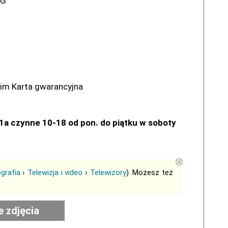
iG
kim Karta gwarancyjna
 1a czynne 10-18 od pon. do piątku w soboty
⊗
grafia
›
Telewizja i video
›
Telewizory
). Możesz też
e zdjęcia