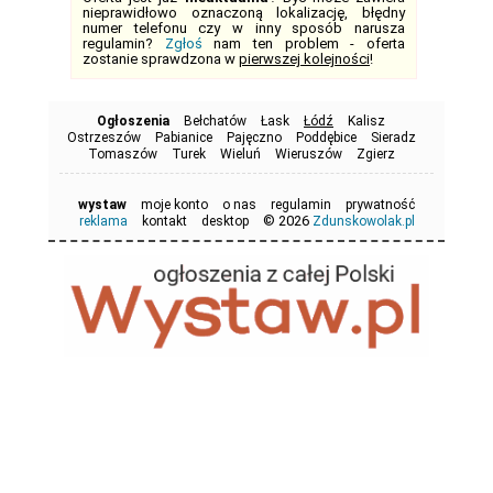
nieprawidłowo oznaczoną lokalizację, błędny
numer telefonu czy w inny sposób narusza
regulamin?
Zgłoś
nam ten problem - oferta
zostanie sprawdzona w
pierwszej kolejności
!
Ogłoszenia
Bełchatów
Łask
Łódź
Kalisz
Ostrzeszów
Pabianice
Pajęczno
Poddębice
Sieradz
Tomaszów
Turek
Wieluń
Wieruszów
Zgierz
wystaw
moje konto
o nas
regulamin
prywatność
© 2026
reklama
kontakt
desktop
Zdunskowolak.pl