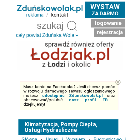
WYSTAW
ZA DARMO
reklama
/
kontakt
logowanie
Szukaj
rejestracja
⊗
Masz konto na Facebooku? Jeśli chcesz pomóc
w rozwoju
darmowego
serwisu ogłoszeniowego
możesz
udostępnić Zdunskowolak.pl
oraz
obserwować/polubić
nasz profil FB
-
dziękujemy!
Klimatyzacja, Pompy Ciepła,
Usługi Hydrauliczne
Główna
›
Usługi i Wynajem
›
Budownictwo i