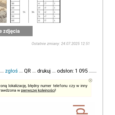
e zdjęcia
Ostatnie zmiany: 24.07.2025 12:51
zgłoś
QR
drukuj
odsłon: 1 095
⊗
ną lokalizację, błędny numer telefonu czy w inny
sprawdzona w
pierwszej kolejności
!