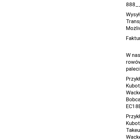
888_
Wysyłk
Trans
Możli
Faktur
W nas
rowów,
paleci
Przyk
Kubot
Wacke
Bobca
EC18E
Przyk
Kubot
Takeu
Wacke