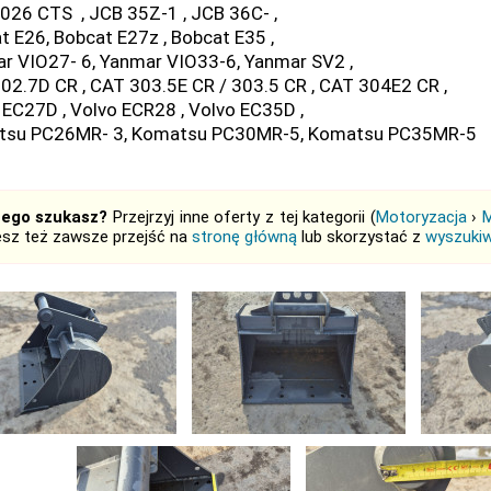
026 CTS , JCB 35Z-1 , JCB 36C- ,
t E26, Bobcat E27z , Bobcat E35 ,
r VIO27- 6, Yanmar VIO33-6, Yanmar SV2 ,
02.7D CR , CAT 303.5E CR / 303.5 CR , CAT 304E2 CR ,
 EC27D , Volvo ECR28 , Volvo EC35D ,
tsu PC26MR- 3, Komatsu PC30MR-5, Komatsu PC35MR-5
tego szukasz?
Przejrzyj inne oferty z tej kategorii (
Motoryzacja
›
M
sz też zawsze przejść na
stronę główną
lub skorzystać z
wyszukiw