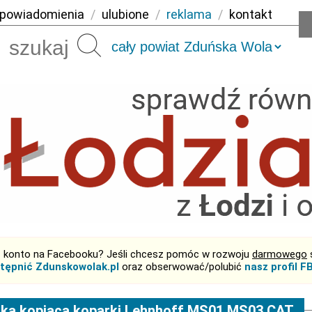
powiadomienia
/
ulubione
/
reklama
/
kontakt
Szukaj
 konto na Facebooku? Jeśli chcesz pomóc w rozwoju
darmowego
tępnić Zdunskowolak.pl
oraz obserwować/polubić
nasz profil F
ka kopiąca koparki Lehnhoff MS01 MS03 CAT