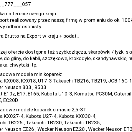
__777___057
a na terenie całego kraju.
port realizowany przez naszą firmę w promieniu do ok. 100k
wy odbiór osobisty.
a Brutto na Export w kraju + podat..
zej ofercie dostępne też szybkozłącza, skarpówki / łyżki s
 do gliny, do kabli, szczękowe, krokodyle, skandynawskie, h
aka, chwytaki itp.
ładowe modele minikoparek:
a KX008, KX018, U17-3 Takeuchi TB216, TB219, JCB 16C-1
r Neuson 803 , 9503
t E10z, E17, E165, Kubota U10-3, Komatsu PC30M, Caterpil
, EC20D
ładowe modele koparek o masie 2,5-3T:
a KX027-4, Kubota U27-4, Kubota KX030-4,
chi TB225 , Takeuchi TB230, Takeuchi TB235,
r Neuson EZ26 , Wacker Neuson EZ28 , Wacker Neuson ET