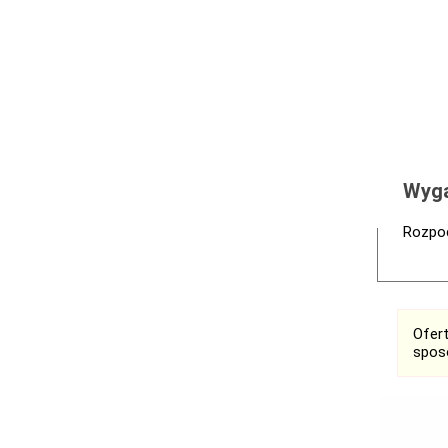
Wyga
Rozpoc
Ofer
spos