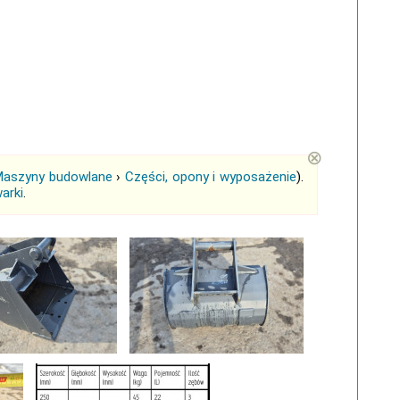
⊗
aszyny budowlane
›
Części, opony i wyposażenie
).
arki
.