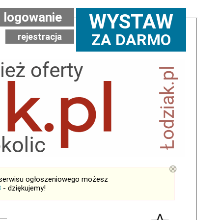
logowanie
WYSTAW
ZA DARMO
rejestracja
⊗
serwisu ogłoszeniowego możesz
B
- dziękujemy!