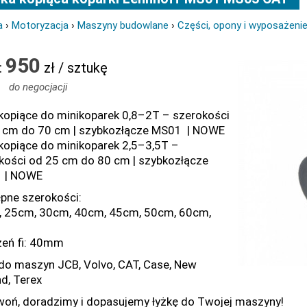
a
›
Motoryzacja
›
Maszyny budowlane
›
Części, opony i wyposażeni
950
:
zł / sztukę
do negocjacji
 kopiące do minikoparek 0,8–2T – szerokości
 cm do 70 cm | szybkozłącze MS01 | NOWE
 kopiące do minikoparek 2,5–3,5T –
kości od 25 cm do 80 cm | szybkozłącze
 | NOWE
pne szerokości:
 25cm, 30cm, 40cm, 45cm, 50cm, 60cm,
eń fi: 40mm
 do maszyn JCB, Volvo, CAT, Case, New
nd, Terex
oń, doradzimy i dopasujemy łyżkę do Twojej maszyny!