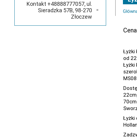
Kontakt +48888777057, ul.
Sieradzka 57B, 98-270
Główn
Złoczew
Cena
Łyżki
od 22
Łyżki
szero
MS08
Dostę
22cm,
70cm
Sworz
Łyżki
Holla
Zadzw