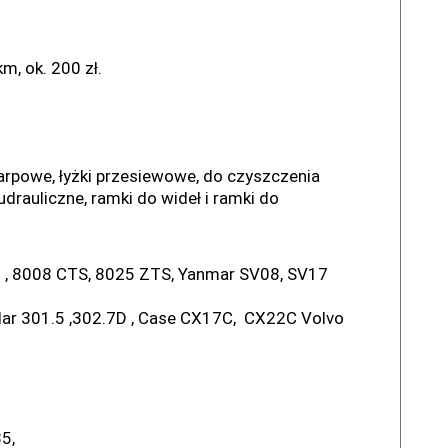
m, ok. 200 zł.
karpowe, łyżki przesiewowe, do czyszczenia
udrauliczne, ramki do wideł i ramki do
 , 8008 CTS, 8025 ZTS, Yanmar SV08, SV17
lar 301.5 ,302.7D , Case CX17C, CX22C Volvo
35,