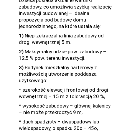
Działka posiada aktualne warunki
zabudowy, co umożliwia szybką realizację
inwestycji budowlanej – idealna
propozycja pod budowę domu
jednorodzinnego, na które ustala się:
1)
Nieprzekraczalna linia zabudowy od
drogi wewnętrznej 5 m.
2)
Maksymalny udział pow. zabudowy –
12,5 % pow. terenu inwestycji.
3)
Budynek mieszkalny parterowy z
możliwością utworzenia poddasza
użytkowego:
* szerokość elewacji frontowej od drogi
wewnętrznej – 15 m z tolerancją 20 %,
* wysokość zabudowy – głównej kalenicy
– nie może przekroczyć 9 m,
* dach spadzisty – dwuspadowy lub
wielospadowy, o spadku 20o – 45o,