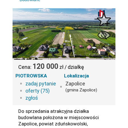
120 000
Cena:
zł / działkę
PIOTROWSKA
Lokalizacja
zadaj pytanie
Zapolice
(gmina Zapolice)
oferty (75)
zgłoś
Do sprzedania atrakcyjna działka
budowlana położona w miejscowości
Zapolice, powiat zduńskowolski,