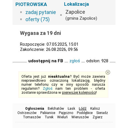
Lokalizacja
PIOTROWSKA
Zapolice
zadaj pytanie
(gmina Zapolice)
oferty (75)
Wygasa za 19 dni
Rozpoczęcie: 07.05.2025, 15:01
Zakończenie: 26.08.2026, 09:56
udostępnij na FB
zgłoś
odsłon: 928
⊗
Oferta jest już
nieaktualna
? Być może zawiera
nieprawidłowo oznaczoną lokalizację, błędny
numer telefonu czy w inny sposób narusza
regulamin?
Zgłoś
nam ten problem - oferta
zostanie sprawdzona w
pierwszej kolejności
!
Ogłoszenia
Bełchatów
Łask
Łódź
Kalisz
Ostrzeszów
Pabianice
Pajęczno
Poddębice
Sieradz
Tomaszów
Turek
Wieluń
Wieruszów
Zgierz