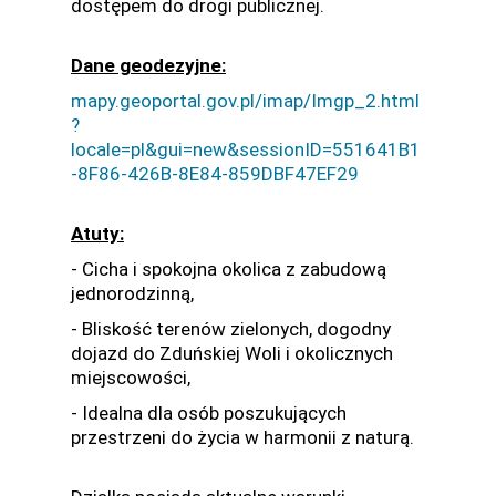
dostępem do drogi publicznej.
Dane geodezyjne:
mapy.geoportal.gov.pl/imap/Imgp_2.html
?
locale=pl&gui=new&sessionID=551641B1
-8F86-426B-8E84-859DBF47EF29
Atuty:
- Cicha i spokojna okolica z zabudową
jednorodzinną,
- Bliskość terenów zielonych, dogodny
dojazd do Zduńskiej Woli i okolicznych
miejscowości,
- Idealna dla osób poszukujących
przestrzeni do życia w harmonii z naturą.