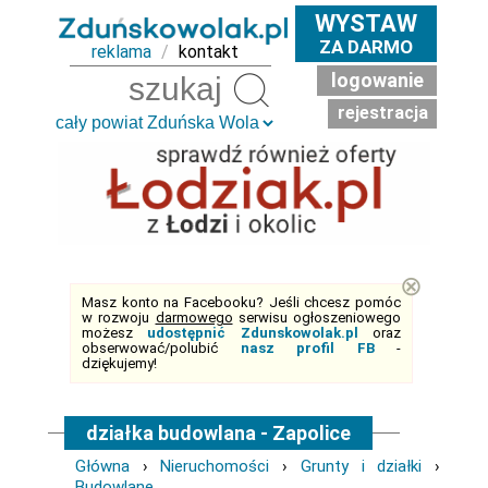
WYSTAW
ZA DARMO
reklama
/
kontakt
logowanie
Szukaj
rejestracja
⊗
Masz konto na Facebooku? Jeśli chcesz pomóc
w rozwoju
darmowego
serwisu ogłoszeniowego
możesz
udostępnić Zdunskowolak.pl
oraz
obserwować/polubić
nasz profil FB
-
dziękujemy!
działka budowlana - Zapolice
Główna
›
Nieruchomości
›
Grunty i działki
›
Budowlane