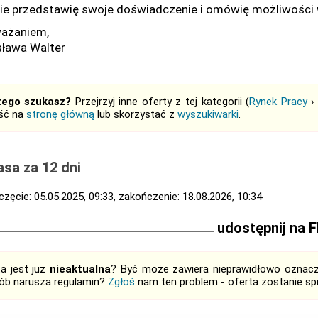
ie przedstawię swoje doświadczenie i omówię możliwości 
ażaniem,
ława Walter
tego szukasz?
Przejrzyj inne oferty z tej kategorii (
Rynek Pracy
jść na
stronę główną
lub skorzystać z
wyszukiwarki
.
sa za 12 dni
zęcie: 05.05.2025, 09:33, zakończenie: 18.08.2026, 10:34
udostępnij na 
ta jest już
nieaktualna
? Być może zawiera nieprawidłowo oznaczo
ób narusza regulamin?
Zgłoś
nam ten problem - oferta zostanie 