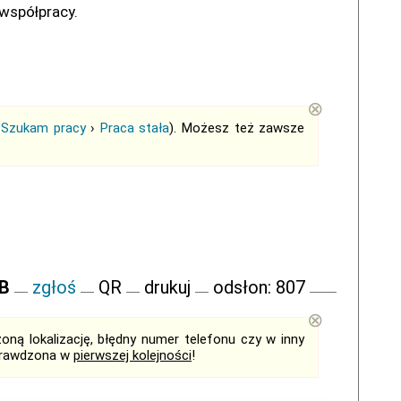
współpracy.
⊗
›
Szukam pracy
›
Praca stała
). Możesz też zawsze
FB
zgłoś
QR
drukuj
odsłon: 807
⊗
ną lokalizację, błędny numer telefonu czy w inny
sprawdzona w
pierwszej kolejności
!