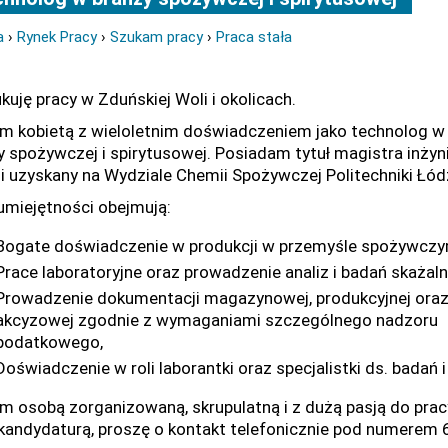
a
›
Rynek Pracy
›
Szukam pracy
›
Praca stała
kuję pracy w Zduńskiej Woli i okolicach.
m kobietą z wieloletnim doświadczeniem jako technolog w
y spożywczej i spirytusowej. Posiadam tytuł magistra inżyn
i uzyskany na Wydziale Chemii Spożywczej Politechniki Łódz
umiejętności obejmują:
Bogate doświadczenie w produkcji w przemyśle spożywczy
Prace laboratoryjne oraz prowadzenie analiz i badań skażaln
Prowadzenie dokumentacji magazynowej, produkcyjnej ora
akcyzowej zgodnie z wymaganiami szczególnego nadzoru
podatkowego,
Doświadczenie w roli laborantki oraz specjalistki ds. bada
m osobą zorganizowaną, skrupulatną i z dużą pasją do prac
kandydaturą, proszę o kontakt telefonicznie pod numerem 