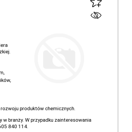
iera
kiej.
m,
ików,
z
ń i rozwoju produktów chemicznych.
y w branży. W przypadku zainteresowania
605 840 114.