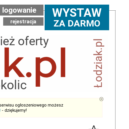
logowanie
WYSTAW
ZA DARMO
rejestracja
⊗
serwisu ogłoszeniowego możesz
B
- dziękujemy!