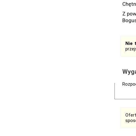
Chętn
Z pow
Bogus
Nie 
prze
Wyga
Rozpoc
Ofer
spos