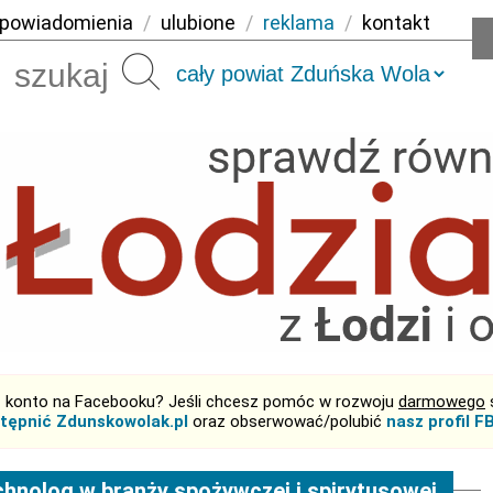
powiadomienia
/
ulubione
/
reklama
/
kontakt
Szukaj
 konto na Facebooku? Jeśli chcesz pomóc w rozwoju
darmowego
tępnić Zdunskowolak.pl
oraz obserwować/polubić
nasz profil F
hnolog w branży spożywczej i spirytusowej