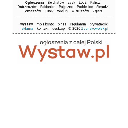
Ogłoszenia
Bełchatów
Łask
Łódź
Kalisz
Ostrzeszów
Pabianice
Pajęczno
Poddębice
Sieradz
Tomaszów
Turek
Wieluń
Wieruszów
Zgierz
wystaw
moje konto
o nas
regulamin
prywatność
© 2026
reklama
kontakt
desktop
Zdunskowolak.pl