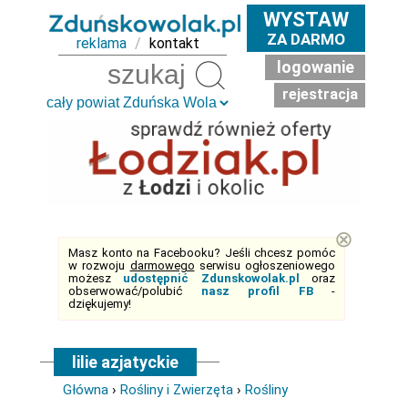
WYSTAW
ZA DARMO
reklama
/
kontakt
logowanie
Szukaj
rejestracja
⊗
Masz konto na Facebooku? Jeśli chcesz pomóc
w rozwoju
darmowego
serwisu ogłoszeniowego
możesz
udostępnić Zdunskowolak.pl
oraz
obserwować/polubić
nasz profil FB
-
dziękujemy!
lilie azjatyckie
Główna
›
Rośliny i Zwierzęta
›
Rośliny