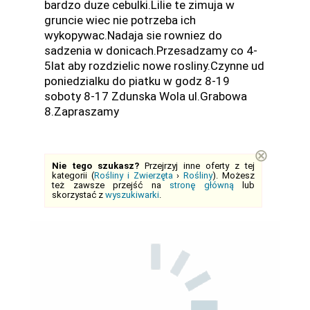
bardzo duze cebulki.Lilie te zimuja w
gruncie wiec nie potrzeba ich
wykopywac.Nadaja sie rowniez do
sadzenia w donicach.Przesadzamy co 4-
5lat aby rozdzielic nowe rosliny.Czynne ud
poniedzialku do piatku w godz 8-19
soboty 8-17 Zdunska Wola ul.Grabowa
8.Zapraszamy
⊗
Nie tego szukasz?
Przejrzyj inne oferty z tej
kategorii (
Rośliny i Zwierzęta
›
Rośliny
). Możesz
też zawsze przejść na
stronę główną
lub
skorzystać z
wyszukiwarki
.