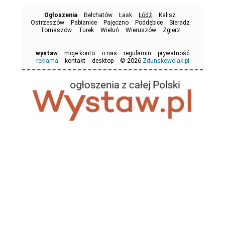
Ogłoszenia
Bełchatów
Łask
Łódź
Kalisz
Ostrzeszów
Pabianice
Pajęczno
Poddębice
Sieradz
Tomaszów
Turek
Wieluń
Wieruszów
Zgierz
wystaw
moje konto
o nas
regulamin
prywatność
© 2026
reklama
kontakt
desktop
Zdunskowolak.pl