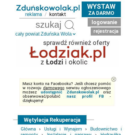
WYSTAW
ZA DARMO
reklama
/
kontakt
logowanie
Szukaj
rejestracja
⊗
Masz konto na Facebooku? Jeśli chcesz pomóc
w rozwoju
darmowego
serwisu ogłoszeniowego
możesz
udostępnić Zdunskowolak.pl
oraz
obserwować/polubić
nasz profil FB
-
dziękujemy!
Wętylacja Rekuperacja
Główna
›
Usługi i Wynajem
›
Budownictwo i
remonty
›
Instalacje i naprawy
›
Hydraulika,