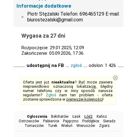
Informacje dodatkowe
Piotr Stężalski Telefon: 696465129 E-mail:
biurostezalski@gmail.com
Wygasa za 27 dni
Rozpoczęcie: 29.01.2025, 12:09
Zakończenie: 05.09.2026, 17:36
udostępnij na FB
zgłoś
odsłon: 1 426
⊗
Oferta jest już
nieaktualna
? Być może zawiera
nieprawidłowo oznaczoną lokalizację, błędny
numer telefonu czy w inny sposób narusza
regulamin?
Zgłoś
nam ten problem - oferta
zostanie sprawdzona w
pierwszej kolejności
!
Ogłoszenia
Bełchatów
Łask
Łódź
Kalisz
Ostrzeszów
Pabianice
Pajęczno
Poddębice
Sieradz
Tomaszów
Turek
Wieluń
Wieruszów
Zgierz