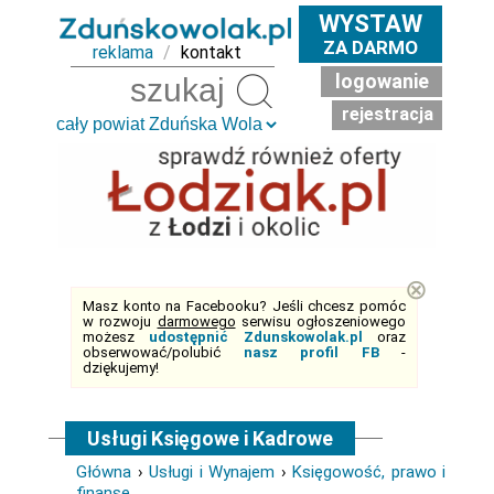
WYSTAW
ZA DARMO
reklama
/
kontakt
logowanie
Szukaj
rejestracja
⊗
Masz konto na Facebooku? Jeśli chcesz pomóc
w rozwoju
darmowego
serwisu ogłoszeniowego
możesz
udostępnić Zdunskowolak.pl
oraz
obserwować/polubić
nasz profil FB
-
dziękujemy!
Usługi Księgowe i Kadrowe
Główna
›
Usługi i Wynajem
›
Księgowość, prawo i
finanse