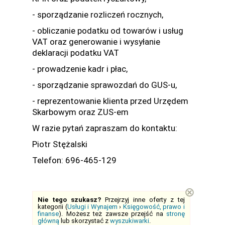
- sporządzanie rozliczeń rocznych,
- obliczanie podatku od towarów i usług
VAT oraz generowanie i wysyłanie
deklaracji podatku VAT
- prowadzenie kadr i płac,
- sporządzanie sprawozdań do GUS-u,
- reprezentowanie klienta przed Urzędem
Skarbowym oraz ZUS-em
W razie pytań zapraszam do kontaktu:
Piotr Stężalski
Telefon: 696-465-129
⊗
Nie tego szukasz?
Przejrzyj inne oferty z tej
kategorii (
Usługi i Wynajem
›
Księgowość, prawo i
finanse
). Możesz też zawsze przejść na
stronę
główną
lub skorzystać z
wyszukiwarki
.