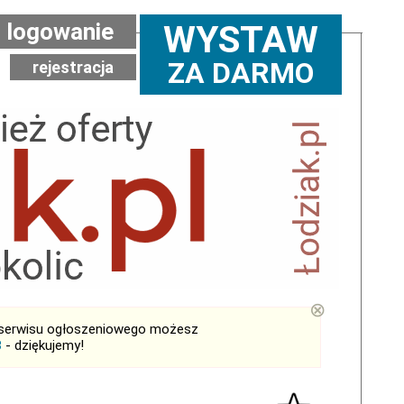
logowanie
WYSTAW
ZA DARMO
rejestracja
⊗
serwisu ogłoszeniowego możesz
B
- dziękujemy!