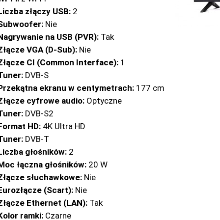
Liczba złączy USB:
2
Subwoofer:
Nie
Nagrywanie na USB (PVR):
Tak
Złącze VGA (D-Sub):
Nie
Złącze CI (Common Interface):
1
Tuner:
DVB-S
Przekątna ekranu w centymetrach:
177 cm
Złącze cyfrowe audio:
Optyczne
Tuner:
DVB-S2
Format HD:
4K Ultra HD
Tuner:
DVB-T
Liczba głośników:
2
Moc łączna głośników:
20 W
Złącze słuchawkowe:
Nie
Eurozłącze (Scart):
Nie
Złącze Ethernet (LAN):
Tak
Kolor ramki:
Czarne