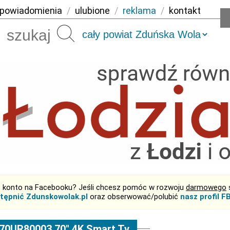
powiadomienia
/
ulubione
/
reklama
/
kontakt
Szukaj
 konto na Facebooku? Jeśli chcesz pomóc w rozwoju
darmowego
tępnić Zdunskowolak.pl
oraz obserwować/polubić
nasz profil F
70UR80003 70" 4K Smart Tv