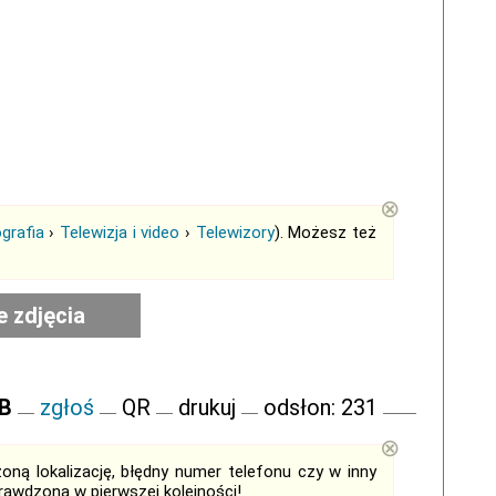
⊗
grafia
›
Telewizja i video
›
Telewizory
). Możesz też
e zdjęcia
FB
zgłoś
QR
drukuj
odsłon: 231
⊗
ną lokalizację, błędny numer telefonu czy w inny
sprawdzona w
pierwszej kolejności
!