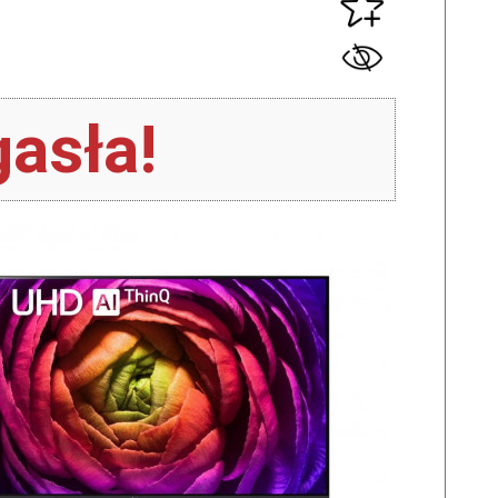
asła!