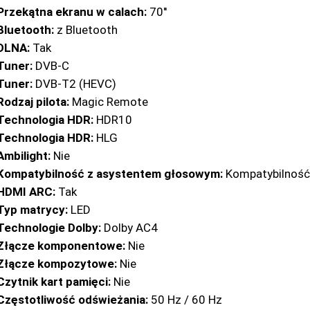
Przekątna ekranu w calach:
70''
Bluetooth:
z Bluetooth
DLNA:
Tak
Tuner:
DVB-C
Tuner:
DVB-T2 (HEVC)
Rodzaj pilota:
Magic Remote
Technologia HDR:
HDR10
Technologia HDR:
HLG
Ambilight:
Nie
Kompatybilność z asystentem głosowym:
Kompatybilność
HDMI ARC:
Tak
Typ matrycy:
LED
Technologie Dolby:
Dolby AC4
Złącze komponentowe:
Nie
Złącze kompozytowe:
Nie
Czytnik kart pamięci:
Nie
Częstotliwość odświeżania:
50 Hz / 60 Hz