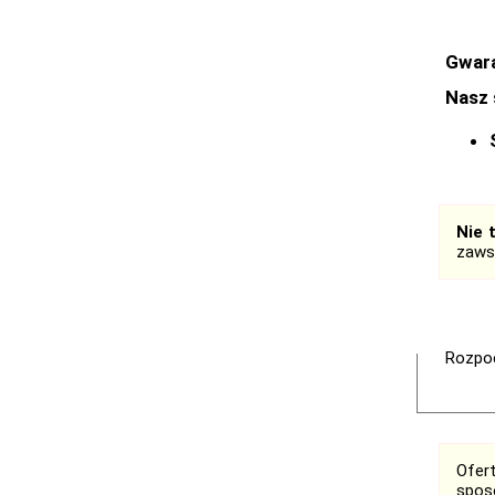
Gwara
Nasz 
Nie 
zaws
Rozpoc
Ofer
spos