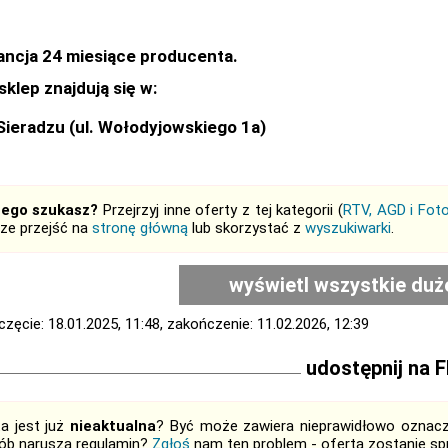
ncja 24 miesiące producenta.
sklep znajdują się w:
Sieradzu (ul. Wołodyjowskiego 1a)
tego szukasz?
Przejrzyj inne oferty z tej kategorii (
RTV, AGD i Foto
ze przejść na
stronę główną
lub skorzystać z
wyszukiwarki
.
wyświetl wszystkie duż
zęcie: 18.01.2025, 11:48, zakończenie: 11.02.2026, 12:39
udostępnij na 
ta jest już
nieaktualna
? Być może zawiera nieprawidłowo oznaczo
ób narusza regulamin?
Zgłoś
nam ten problem - oferta zostanie 