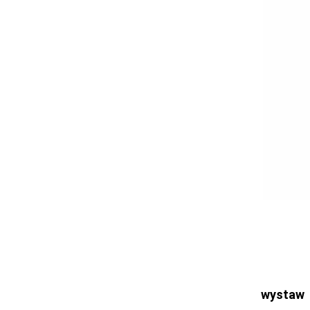
Ogłoszenia
Bełchatów
Łask
Łódź
Kalisz
Ostrzeszów
Pabianice
Pajęczno
Poddębice
Sieradz
Tomaszów
Turek
Wieluń
Wieruszów
Zgierz
wystaw