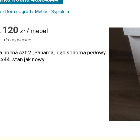
a
›
Dom i Ogród
›
Meble
›
Sypialnia
120
:
zł / mebel
do negocjacji
a nocna szt 2 ,,Panama,, dąb sonoma perłowy
x44 stan jak nowy