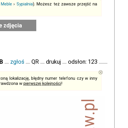
›
Meble
›
Sypialnia
). Możesz też zawsze przejść na
e zdjęcia
FB
zgłoś
QR
drukuj
odsłon: 123
⊗
ną lokalizację, błędny numer telefonu czy w inny
sprawdzona w
pierwszej kolejności
!