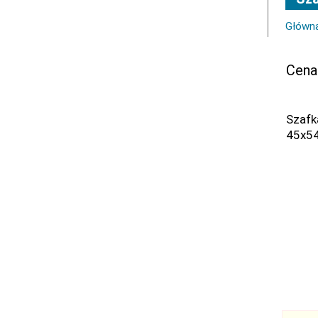
Główn
Cena
Szafk
45x54