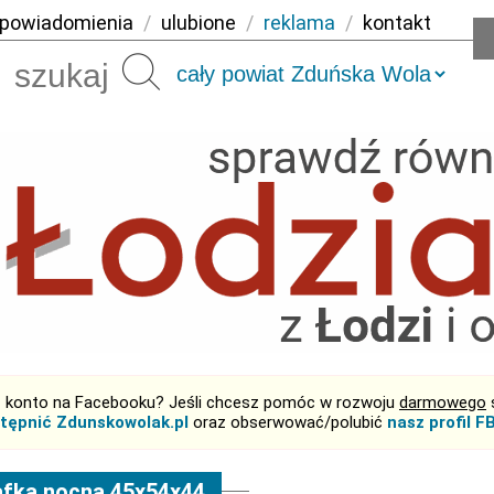
powiadomienia
/
ulubione
/
reklama
/
kontakt
Szukaj
 konto na Facebooku? Jeśli chcesz pomóc w rozwoju
darmowego
tępnić Zdunskowolak.pl
oraz obserwować/polubić
nasz profil F
fka nocna 45x54x44