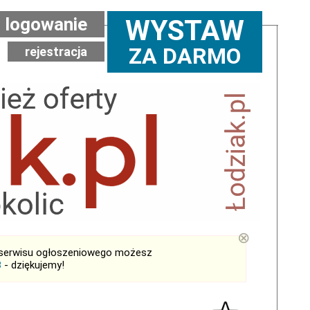
logowanie
WYSTAW
ZA DARMO
rejestracja
⊗
serwisu ogłoszeniowego możesz
B
- dziękujemy!