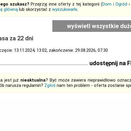
tego szukasz?
Przejrzyj inne oferty z tej kategorii (
Dom i Ogród
nę główną
lub skorzystać z
wyszukiwarki
.
wyświetl wszystkie duż
sa za 22 dni
zęcie: 13.11.2024, 13:02, zakończenie: 29.08.2026, 07:30
udostępnij na 
ta jest już
nieaktualna
? Być może zawiera nieprawidłowo oznaczo
ób narusza regulamin?
Zgłoś
nam ten problem - oferta zostanie 