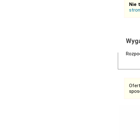
Nie 
stro
Wyga
Rozpoc
Ofer
spos