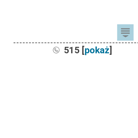
515 [
pokaż
]
Sprzedaż
Dla Dzieci
Dom i Ogród
Akcesoria ogrodowe