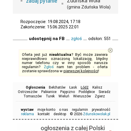
Zduńska Wola
zadaj pytanie
(gmina Zduńska Wola)
Rozpoczęcie: 19.08.2024, 17:18
Zakończenie: 15.06.2025 22:01
udostępnij na FB
zgłoś
odsłon: 551
⊗
Oferta jest już
nieaktualna
? Być może zawiera
nieprawidłowo oznaczoną lokalizację, błędny
numer telefonu czy w inny sposób narusza
regulamin?
Zgłoś
nam ten problem - oferta
zostanie sprawdzona w
pierwszej kolejności
!
Ogłoszenia
Bełchatów
Łask
Łódź
Kalisz
Ostrzeszów
Pabianice
Pajęczno
Poddębice
Sieradz
Tomaszów
Turek
Wieluń
Wieruszów
Zgierz
wystaw
moje konto
o nas
regulamin
prywatność
© 2026
reklama
kontakt
desktop
Zdunskowolak.pl