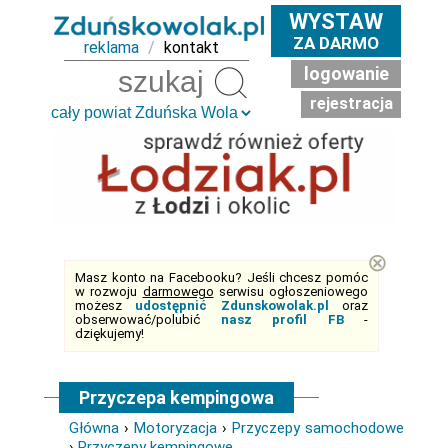
WYSTAW
ZA DARMO
reklama
/
kontakt
logowanie
Szukaj
rejestracja
⊗
Masz konto na Facebooku? Jeśli chcesz pomóc
w rozwoju
darmowego
serwisu ogłoszeniowego
możesz
udostępnić Zdunskowolak.pl
oraz
obserwować/polubić
nasz profil FB
-
dziękujemy!
Przyczepa kempingowa
Główna
›
Motoryzacja
›
Przyczepy samochodowe
›
Przyczepy kempingowe