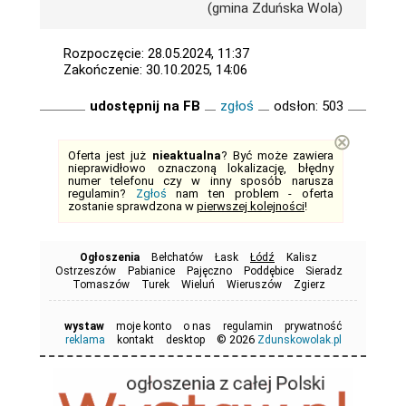
(gmina Zduńska Wola)
Rozpoczęcie: 28.05.2024, 11:37
Zakończenie: 30.10.2025, 14:06
udostępnij na FB
zgłoś
odsłon: 503
⊗
Oferta jest już
nieaktualna
? Być może zawiera
nieprawidłowo oznaczoną lokalizację, błędny
numer telefonu czy w inny sposób narusza
regulamin?
Zgłoś
nam ten problem - oferta
zostanie sprawdzona w
pierwszej kolejności
!
Ogłoszenia
Bełchatów
Łask
Łódź
Kalisz
Ostrzeszów
Pabianice
Pajęczno
Poddębice
Sieradz
Tomaszów
Turek
Wieluń
Wieruszów
Zgierz
wystaw
moje konto
o nas
regulamin
prywatność
© 2026
reklama
kontakt
desktop
Zdunskowolak.pl