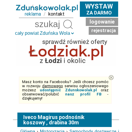
WYSTAW
ZA DARMO
reklama
/
kontakt
logowanie
Szukaj
rejestracja
⊗
Masz konto na Facebooku? Jeśli chcesz pomóc
w rozwoju
darmowego
serwisu ogłoszeniowego
możesz
udostępnić Zdunskowolak.pl
oraz
obserwować/polubić
nasz profil FB
-
dziękujemy!
Iveco Magirus podnośnik
koszowy , drabina 30m
Główna
›
Motoryzacja
›
Samochody dostawcze i