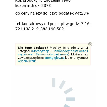
Rok produkcji urządzenia 1990
liczba mth ok. 2373
do ceny nalezy doliczyc podatek Vat23%
tel. kontaktowy od pon. - pt w godz. 7-16:
721 138 219, 883 190 509
⊗
Nie tego szukasz?
Przejrzyj inne oferty z tej
kategorii (
Motoryzacja
›
Samochody dostawcze i
ciężarowe
›
Samochody ciężarowe
). Możesz też
zawsze przejść na
stronę główną
lub skorzystać z
wyszukiwarki
.