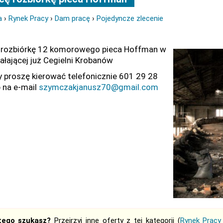
a
›
Rynek Pracy
›
Dam pracę
›
Pojedyncze zlecenie
 rozbiórkę 12 komorowego pieca Hoffman w
iałającej już Cegielni Krobanów
y proszę kierować telefonicznie 601 29 28
b na e-mail
szymczakjanusz70@gmail.com
tego szukasz?
Przejrzyj inne oferty z tej kategorii (
Rynek Pracy