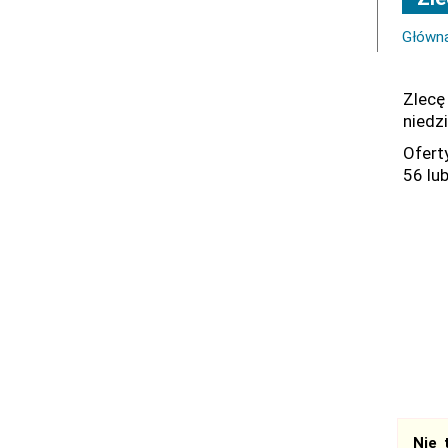
Główn
Zlecę
niedz
Ofert
56 lu
Nie 