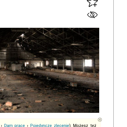
⊗
›
Dam pracę
›
Pojedyncze zlecenie
). Możesz też