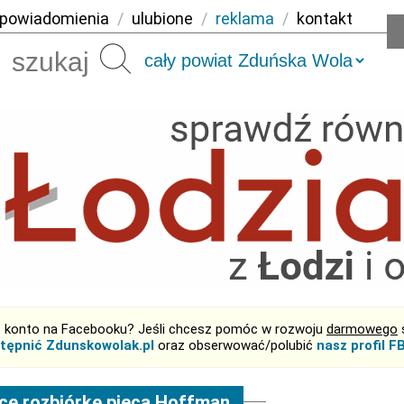
powiadomienia
/
ulubione
/
reklama
/
kontakt
Szukaj
 konto na Facebooku? Jeśli chcesz pomóc w rozwoju
darmowego
tępnić Zdunskowolak.pl
oraz obserwować/polubić
nasz profil F
cę rozbiórkę pieca Hoffman