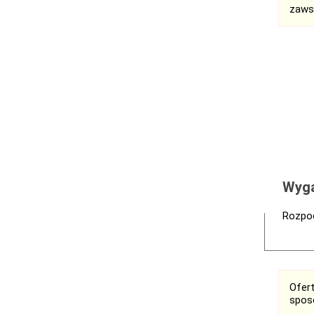
zaws
Wyga
Rozpoc
Ofer
spos