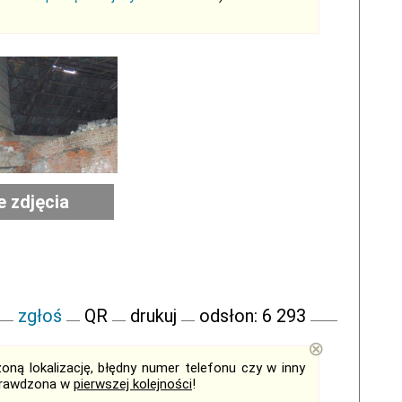
e zdjęcia
zgłoś
QR
drukuj
odsłon: 6 293
⊗
ną lokalizację, błędny numer telefonu czy w inny
sprawdzona w
pierwszej kolejności
!