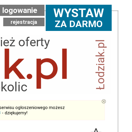
logowanie
WYSTAW
ZA DARMO
rejestracja
⊗
serwisu ogłoszeniowego możesz
B
- dziękujemy!