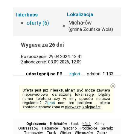
Lokalizacja
liderbass
Michałów
oferty (6)
(gmina Zduńska Wola)
Wygasa za 26 dni
Rozpoczęcie: 29.04.2024, 13:41
Zakończenie: 03.09.2026, 12:09
udostępnij na FB
zgłoś
odsłon: 1 133
⊗
Oferta jest już
nieaktualna
? Być może zawiera
nieprawidłowo oznaczoną lokalizację, błędny
numer telefonu czy w inny sposób narusza
regulamin?
Zgłoś
nam ten problem - oferta
zostanie sprawdzona w
pierwszej kolejności
!
Ogłoszenia
Bełchatów
Łask
Łódź
Kalisz
Ostrzeszów
Pabianice
Pajęczno
Poddębice
Sieradz
Tomaszów
Turek
Wieluń
Wieruszów
Zgierz