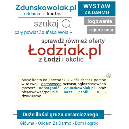
WYSTAW
ZA DARMO
reklama
/
kontakt
logowanie
Szukaj
rejestracja
⊗
Masz konto na Facebooku? Jeśli chcesz pomóc
w rozwoju
darmowego
serwisu ogłoszeniowego
możesz
udostępnić Zdunskowolak.pl
oraz
obserwować/polubić
nasz profil FB
-
dziękujemy!
Duże ilości gruzu ceramicznego
Główna
›
Oddam Za Darmo
›
Dom i ogród