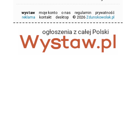
wystaw
moje konto
o nas
regulamin
prywatność
© 2026
reklama
kontakt
desktop
Zdunskowolak.pl