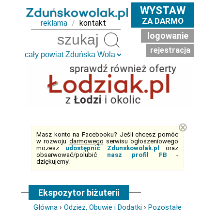
WYSTAW
ZA DARMO
reklama
/
kontakt
logowanie
Szukaj
rejestracja
⊗
Masz konto na Facebooku? Jeśli chcesz pomóc
w rozwoju
darmowego
serwisu ogłoszeniowego
możesz
udostępnić Zdunskowolak.pl
oraz
obserwować/polubić
nasz profil FB
-
dziękujemy!
Ekspozytor biżuterii
Główna
›
Odzież, Obuwie i Dodatki
›
Pozostałe