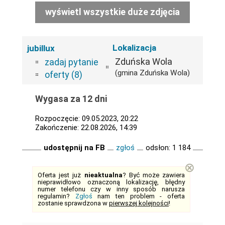
wyświetl wszystkie duże zdjęcia
Lokalizacja
jubillux
Zduńska Wola
zadaj pytanie
(gmina Zduńska Wola)
oferty (8)
Wygasa za 12 dni
Rozpoczęcie: 09.05.2023, 20:22
Zakończenie: 22.08.2026, 14:39
udostępnij na FB
zgłoś
odsłon: 1 184
⊗
Oferta jest już
nieaktualna
? Być może zawiera
nieprawidłowo oznaczoną lokalizację, błędny
numer telefonu czy w inny sposób narusza
regulamin?
Zgłoś
nam ten problem - oferta
zostanie sprawdzona w
pierwszej kolejności
!