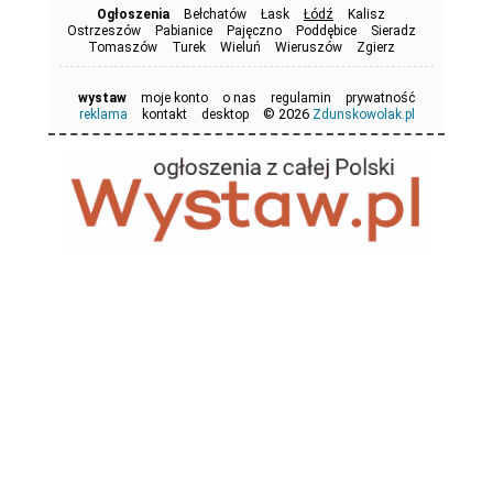
Ogłoszenia
Bełchatów
Łask
Łódź
Kalisz
Ostrzeszów
Pabianice
Pajęczno
Poddębice
Sieradz
Tomaszów
Turek
Wieluń
Wieruszów
Zgierz
wystaw
moje konto
o nas
regulamin
prywatność
© 2026
reklama
kontakt
desktop
Zdunskowolak.pl