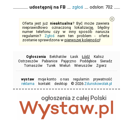
udostępnij na FB
zgłoś
odsłon: 702
⊗
Oferta jest już
nieaktualna
? Być może zawiera
nieprawidłowo oznaczoną lokalizację, błędny
numer telefonu czy w inny sposób narusza
regulamin?
Zgłoś
nam ten problem - oferta
zostanie sprawdzona w
pierwszej kolejności
!
Ogłoszenia
Bełchatów
Łask
Łódź
Kalisz
Ostrzeszów
Pabianice
Pajęczno
Poddębice
Sieradz
Tomaszów
Turek
Wieluń
Wieruszów
Zgierz
wystaw
moje konto
o nas
regulamin
prywatność
© 2026
reklama
kontakt
desktop
Zdunskowolak.pl