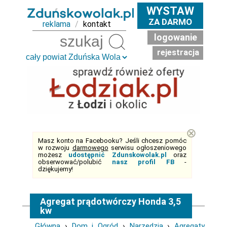
WYSTAW
ZA DARMO
reklama
/
kontakt
logowanie
Szukaj
rejestracja
⊗
Masz konto na Facebooku? Jeśli chcesz pomóc
w rozwoju
darmowego
serwisu ogłoszeniowego
możesz
udostępnić Zdunskowolak.pl
oraz
obserwować/polubić
nasz profil FB
-
dziękujemy!
Agregat prądotwórczy Honda 3,5
kw
Główna
›
Dom i Ogród
›
Narzędzia
›
Agregaty