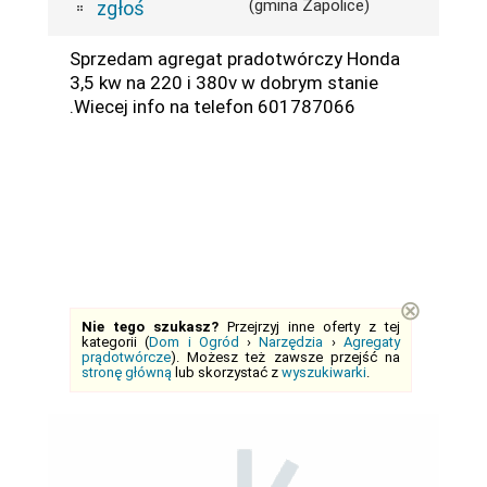
(gmina Zapolice)
zgłoś
Sprzedam agregat pradotwórczy Honda
3,5 kw na 220 i 380v w dobrym stanie
.Wiecej info na telefon 601787066
⊗
Nie tego szukasz?
Przejrzyj inne oferty z tej
kategorii (
Dom i Ogród
›
Narzędzia
›
Agregaty
prądotwórcze
). Możesz też zawsze przejść na
stronę główną
lub skorzystać z
wyszukiwarki
.