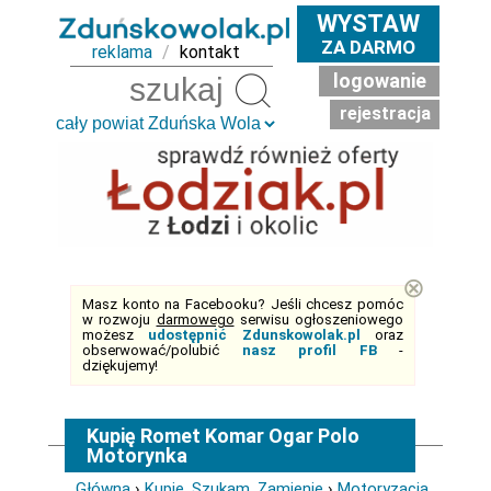
WYSTAW
ZA DARMO
reklama
/
kontakt
logowanie
Szukaj
rejestracja
⊗
Masz konto na Facebooku? Jeśli chcesz pomóc
w rozwoju
darmowego
serwisu ogłoszeniowego
możesz
udostępnić Zdunskowolak.pl
oraz
obserwować/polubić
nasz profil FB
-
dziękujemy!
Kupię Romet Komar Ogar Polo
Motorynka
Główna
›
Kupię, Szukam, Zamienię
›
Motoryzacja