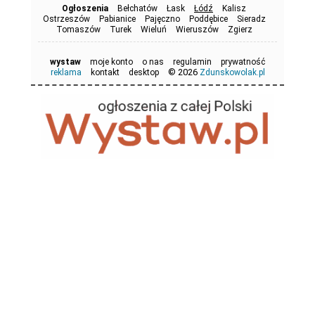
Ogłoszenia
Bełchatów
Łask
Łódź
Kalisz
Ostrzeszów
Pabianice
Pajęczno
Poddębice
Sieradz
Tomaszów
Turek
Wieluń
Wieruszów
Zgierz
wystaw
moje konto
o nas
regulamin
prywatność
© 2026
reklama
kontakt
desktop
Zdunskowolak.pl