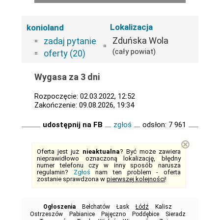
Lokalizacja
konioland
Zduńska Wola
zadaj pytanie
(cały powiat)
oferty (20)
Wygasa za 3 dni
Rozpoczęcie: 02.03.2022, 12:52
Zakończenie: 09.08.2026, 19:34
udostępnij na FB
zgłoś
odsłon: 7 961
⊗
Oferta jest już
nieaktualna
? Być może zawiera
nieprawidłowo oznaczoną lokalizację, błędny
numer telefonu czy w inny sposób narusza
regulamin?
Zgłoś
nam ten problem - oferta
zostanie sprawdzona w
pierwszej kolejności
!
Ogłoszenia
Bełchatów
Łask
Łódź
Kalisz
Ostrzeszów
Pabianice
Pajęczno
Poddębice
Sieradz