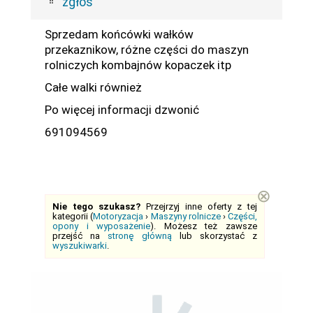
zgłoś
Sprzedam końcówki wałków
przekaznikow, różne części do maszyn
rolniczych kombajnów kopaczek itp
Całe walki również
Po więcej informacji dzwonić
691094569
⊗
Nie tego szukasz?
Przejrzyj inne oferty z tej
kategorii (
Motoryzacja
›
Maszyny rolnicze
›
Części,
opony i wyposażenie
). Możesz też zawsze
przejść na
stronę główną
lub skorzystać z
wyszukiwarki
.