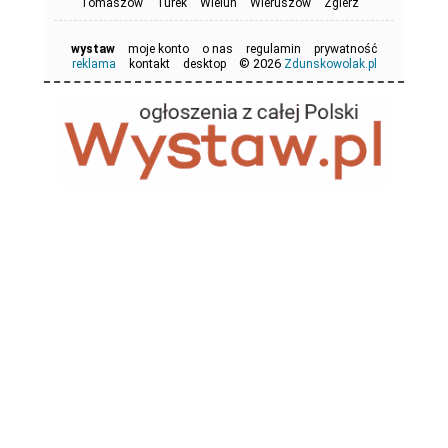
Tomaszów
Turek
Wieluń
Wieruszów
Zgierz
wystaw
moje konto
o nas
regulamin
prywatność
© 2026
reklama
kontakt
desktop
Zdunskowolak.pl