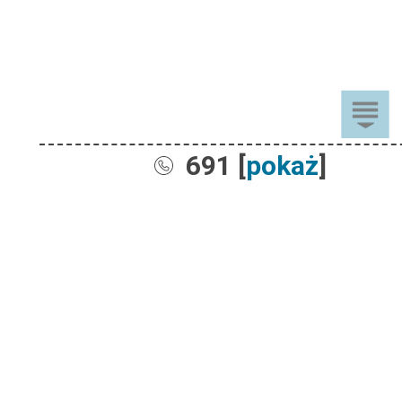
691 [
pokaż
]
Sprzedaż
Dla Dzieci