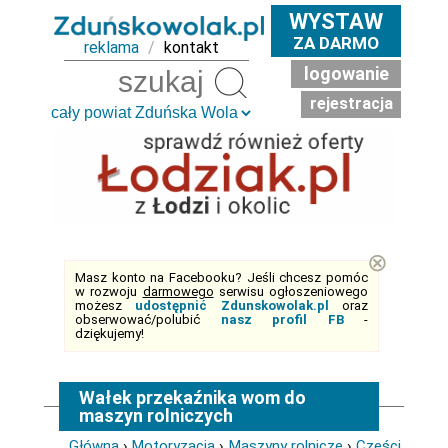
WYSTAW
ZA DARMO
reklama
/
kontakt
logowanie
Szukaj
rejestracja
⊗
Masz konto na Facebooku? Jeśli chcesz pomóc
w rozwoju
darmowego
serwisu ogłoszeniowego
możesz
udostępnić Zdunskowolak.pl
oraz
obserwować/polubić
nasz profil FB
-
dziękujemy!
Wałek przekaźnika wom do
maszyn rolniczych
Główna
›
Motoryzacja
›
Maszyny rolnicze
›
Części,