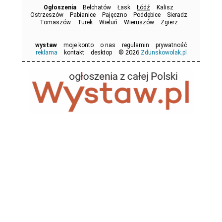
Ogłoszenia
Bełchatów
Łask
Łódź
Kalisz
Ostrzeszów
Pabianice
Pajęczno
Poddębice
Sieradz
Tomaszów
Turek
Wieluń
Wieruszów
Zgierz
wystaw
moje konto
o nas
regulamin
prywatność
© 2026
reklama
kontakt
desktop
Zdunskowolak.pl