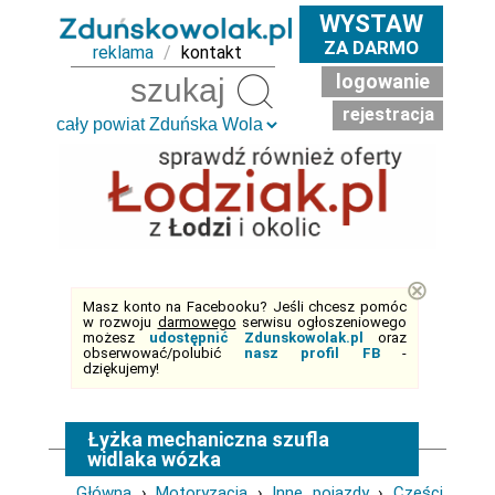
WYSTAW
ZA DARMO
reklama
/
kontakt
logowanie
Szukaj
rejestracja
⊗
Masz konto na Facebooku? Jeśli chcesz pomóc
w rozwoju
darmowego
serwisu ogłoszeniowego
możesz
udostępnić Zdunskowolak.pl
oraz
obserwować/polubić
nasz profil FB
-
dziękujemy!
Łyżka mechaniczna szufla
widlaka wózka
Główna
›
Motoryzacja
›
Inne pojazdy
›
Części,