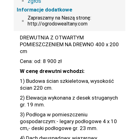
zgłoś
Informacje dodatkowe
Zapraszamy na Naszą stronę:
http://ogrodowealtany.com
DREWUTNIA Z OTWARTYM
POMIESZCZENIEM NA DREWNO 400 x 200
cm
Cena: od: 8 900 zł
W cenę drewutni wchodzi:
1) Budowa ścian szkieletowa, wysokość
ścian 220 cm.
2) Elewacja wykonana z desek struganych
gr. 19 mm.
3) Podłoga w pomieszczeniu
gospodarczym:- legary podłogowe 4 x 10
cm,- deski podłogowe gr. 23 mm.
4) Dach dwuspadowy, wiązarowy.