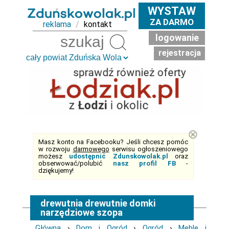
WYSTAW
ZA DARMO
reklama
/
kontakt
logowanie
Szukaj
rejestracja
⊗
Masz konto na Facebooku? Jeśli chcesz pomóc
w rozwoju
darmowego
serwisu ogłoszeniowego
możesz
udostępnić Zdunskowolak.pl
oraz
obserwować/polubić
nasz profil FB
-
dziękujemy!
drewutnia drewutnie domki
narzędziowe szopa
Główna
›
Dom i Ogród
›
Ogród
›
Meble i