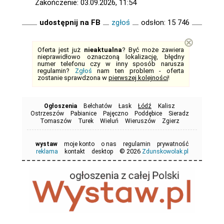
Zakończenie: 03.09.2026, 11:54
udostępnij na FB
zgłoś
odsłon: 15 746
⊗
Oferta jest już
nieaktualna
? Być może zawiera
nieprawidłowo oznaczoną lokalizację, błędny
numer telefonu czy w inny sposób narusza
regulamin?
Zgłoś
nam ten problem - oferta
zostanie sprawdzona w
pierwszej kolejności
!
Ogłoszenia
Bełchatów
Łask
Łódź
Kalisz
Ostrzeszów
Pabianice
Pajęczno
Poddębice
Sieradz
Tomaszów
Turek
Wieluń
Wieruszów
Zgierz
wystaw
moje konto
o nas
regulamin
prywatność
© 2026
reklama
kontakt
desktop
Zdunskowolak.pl