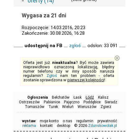
oferty (14)
Wygasa za 21 dni
Rozpoczęcie: 14.03.2016, 20:23
Zakończenie: 30.08.2026, 16:28
udostępnij na FB
zgłoś
odsłon: 33 091
⊗
Oferta jest już
nieaktualna
? Być może zawiera
nieprawidłowo oznaczoną lokalizację, błędny
numer telefonu czy w inny sposób narusza
regulamin?
Zgłoś
nam ten problem - oferta
zostanie sprawdzona w
pierwszej kolejności
!
Ogłoszenia
Bełchatów
Łask
Łódź
Kalisz
Ostrzeszów
Pabianice
Pajęczno
Poddębice
Sieradz
Tomaszów
Turek
Wieluń
Wieruszów
Zgierz
wystaw
moje konto
o nas
regulamin
prywatność
© 2026
reklama
kontakt
desktop
Zdunskowolak.pl