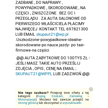
ZADBANE , DO NAPRAWY ,
POWYPADKOWE , SKORODOWANE , NA
CZĘSCI , ZNISZCZONE . BEZ OC I
PRZEGLĄDU . ZA AUTA SALONOWE OD
PIERWSZEGO WŁAŚCICIELA PŁACIMY
NAJWIĘCEJ .KONTAKT TEL 697821300
LUB EMAIL
skupaut21@wp.pl
.Uszkodzone-powypadkowe-idealne-
skorodowane-po nauce jazdy- po taxi-
firmowe-na części
@@ AUTA ZABYTKOWE DO 100TYS ZŁ -
JEŚLI MASZ TAKIE AUTO PRZEŚLIJ
ZDJĘCIA , OPIS , CENĘ NA EMAIL ;
SKUPAUT21@WP.PL
LUB ZADZWOŃ @@
⊗
Nie tego szukasz?
Przejrzyj inne oferty z tej
kategorii (
Kupię, Szukam, Zamienię
›
Motoryzacja
). Możesz też zawsze przejść na
stronę główną
lub skorzystać z
wyszukiwarki
.