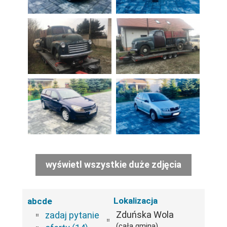
wyświetl wszystkie duże zdjęcia
Lokalizacja
abcde
Zduńska Wola
zadaj pytanie
(cała gmina)