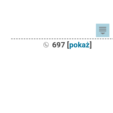
697 [
pokaż
]
Sprzedaż
Dla Dzieci