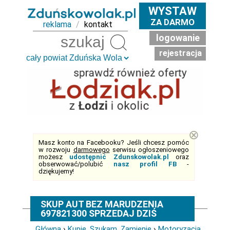
WYSTAW
ZA DARMO
reklama
/
kontakt
logowanie
Szukaj
rejestracja
⊗
Masz konto na Facebooku? Jeśli chcesz pomóc
w rozwoju
darmowego
serwisu ogłoszeniowego
możesz
udostępnić Zdunskowolak.pl
oraz
obserwować/polubić
nasz profil FB
-
dziękujemy!
SKUP AUT BEZ MARUDZENIA
697821300 SPRZEDAJ DZIŚ
Główna
›
Kupię, Szukam, Zamienię
›
Motoryzacja