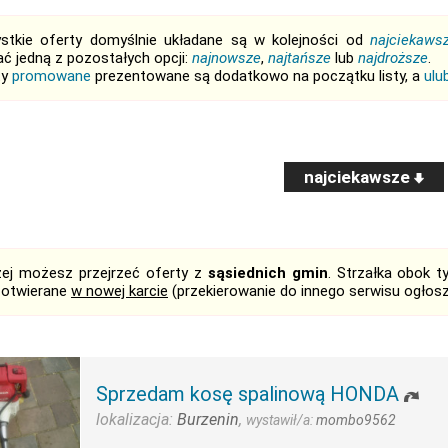
stkie oferty domyślnie układane są w kolejności od
najciekaws
ć jedną z pozostałych opcji:
najnowsze
,
najtańsze
lub
najdroższe
.
ty
promowane
prezentowane są dodatkowo na początku listy, a
ulu
najciekawsze
żej możesz przejrzeć oferty z
sąsiednich gmin
. Strzałka obok 
 otwierane
w nowej karcie
(przekierowanie do innego serwisu ogłos
Sprzedam kosę spalinową HONDA
lokalizacja:
Burzenin
,
wystawił/a:
mombo9562