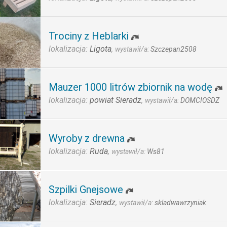
Trociny z Heblarki
lokalizacja:
Ligota
,
wystawił/a:
Szczepan2508
Mauzer 1000 litrów zbiornik na wodę
lokalizacja:
powiat Sieradz
,
wystawił/a:
DOMCIOSDZ
Wyroby z drewna
lokalizacja:
Ruda
,
wystawił/a:
Ws81
Szpilki Gnejsowe
lokalizacja:
Sieradz
,
wystawił/a:
skladwawrzyniak