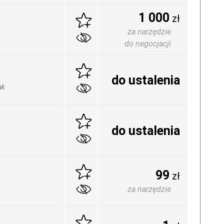
1 000
zł
za narzędzie
do negocjacji
do ustalenia
ak
do ustalenia
99
zł
za narzędzie