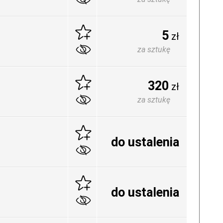
5
zł
za sztukę
320
zł
za sztukę
do ustalenia
do ustalenia