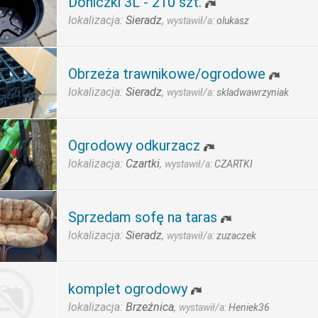
Doniczki 3L - 210 szt.
lokalizacja:
Sieradz
,
wystawił/a:
olukasz
Obrzeża trawnikowe/ogrodowe
lokalizacja:
Sieradz
,
wystawił/a:
skladwawrzyniak
Ogrodowy odkurzacz
lokalizacja:
Czartki
,
wystawił/a:
CZARTKI
Sprzedam sofę na taras
lokalizacja:
Sieradz
,
wystawił/a:
zuzaczek
komplet ogrodowy
lokalizacja:
Brzeźnica
,
wystawił/a:
Heniek36