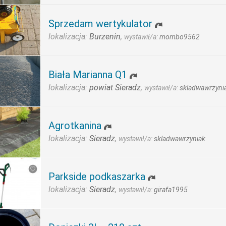
Sprzedam wertykulator
lokalizacja:
Burzenin
,
wystawił/a:
mombo9562
Biała Marianna Q1
lokalizacja:
powiat Sieradz
,
wystawił/a:
skladwawrzyni
Agrotkanina
lokalizacja:
Sieradz
,
wystawił/a:
skladwawrzyniak
Parkside podkaszarka
lokalizacja:
Sieradz
,
wystawił/a:
girafa1995