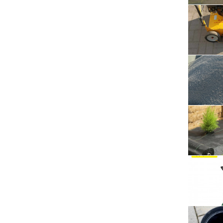
Serwis RTV, AGD, elektronika i inne
Sport, turystyka i rekreacja
Sprzątanie i oczyszczanie
Tekstylia, kosmetyka i fryzjerstwo
Ubezpieczenia
Zdrowie i medycyna
Zwierzęta, rolnictwo i środowisko
Pozostałe