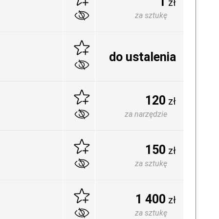
1
zł
za sztukę
do ustalenia
120
zł
za narzędzie
150
zł
za sztukę
1 400
zł
za sztukę