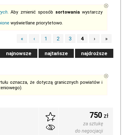
⊗
zych
. Aby zmienić sposób
sortowania
wystarczy
bione
wyświetlane priorytetowo.
«
‹
1
2
3
4
›
»
najnowsze
najtańsze
najdroższe
⊗
tytułu oznacza, że dotyczą granicznych powiatów i
zeniowego).
750
zł
za sztukę
do negocjacji