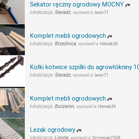
Sekator ręczny ogrodowy MOCNY
lokalizacja:
Sieradz
,
wystawił/a:
iwon71
Komplet mebli ogrodowych
lokalizacja:
Brzeźnica
,
wystawił/a:
Heniek36
Kołki kotwice szpilki do agrowłókniny 1
lokalizacja:
Sieradz
,
wystawił/a:
iwon71
Komplet mebli ogrodowych
lokalizacja:
Burzenin
,
wystawił/a:
Heniek36
Leżak ogrodowy
lokalizacja:
Ligota
,
wystawił/a:
Szczepan2508