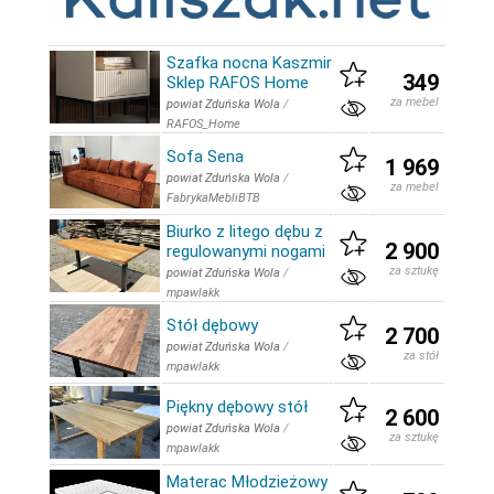
Szafka nocna Kaszmir
349
Sklep RAFOS Home
za mebel
powiat Zduńska Wola
/
RAFOS_Home
Sofa Sena
1 969
powiat Zduńska Wola
/
za mebel
FabrykaMebliBTB
Biurko z litego dębu z
2 900
regulowanymi nogami
za sztukę
powiat Zduńska Wola
/
mpawlakk
Stół dębowy
2 700
powiat Zduńska Wola
/
za stół
mpawlakk
Piękny dębowy stół
2 600
powiat Zduńska Wola
/
za sztukę
mpawlakk
Materac Młodzieżowy