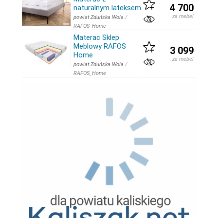
4 700
naturalnym lateksem
za mebel
powiat Zduńska Wola
/
RAFOS_Home
Materac Sklep
Meblowy RAFOS
3 099
Home
za mebel
powiat Zduńska Wola
/
RAFOS_Home