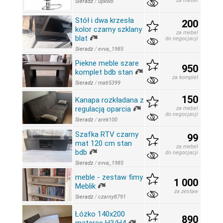
za mebel
Sieradz
/
upkwb
Stół i dwa krzesła
200
kolor czarny szklany
za mebel
blat
do negocjacji
Sieradz
/
evva_1985
Piekne meble szare
950
komplet bdb stan
za komplet
Sieradz
/
mati5399
150
Kanapa rozkładana z
regulacją oparcia
za mebel
do negocjacji
Sieradz
/
arek100
Szafka RTV czarny
99
mat 120 cm stan
za mebel
bdb
do negocjacji
Sieradz
/
evva_1985
meble - zestaw fimy
1 000
Meblik
za zestaw
Sieradz
/
czarny8791
Łóżko 140x200
890