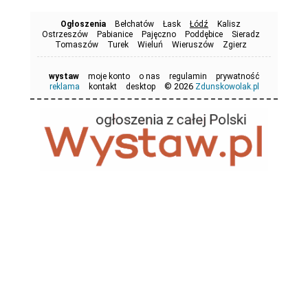
Ogłoszenia
Bełchatów
Łask
Łódź
Kalisz
Ostrzeszów
Pabianice
Pajęczno
Poddębice
Sieradz
Tomaszów
Turek
Wieluń
Wieruszów
Zgierz
wystaw
moje konto
o nas
regulamin
prywatność
© 2026
reklama
kontakt
desktop
Zdunskowolak.pl