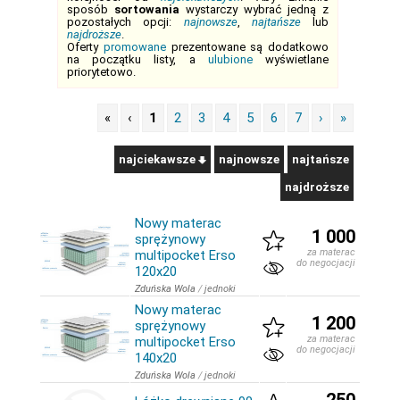
sposób
sortowania
wystarczy wybrać jedną z
pozostałych opcji:
najnowsze
,
najtańsze
lub
najdroższe
.
Oferty
promowane
prezentowane są dodatkowo
na początku listy, a
ulubione
wyświetlane
priorytetowo.
«
‹
1
2
3
4
5
6
7
›
»
najciekawsze
najnowsze
najtańsze
najdroższe
Nowy materac
1 000
sprężynowy
za materac
multipocket Erso
do negocjacji
120x20
Zduńska Wola
/
jednoki
Nowy materac
1 200
sprężynowy
za materac
multipocket Erso
do negocjacji
140x20
Zduńska Wola
/
jednoki