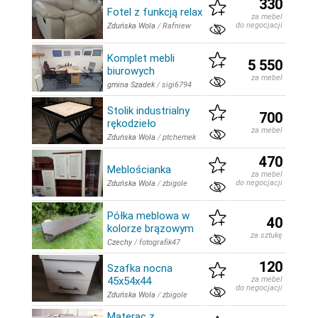
330
Fotel z funkcją relax
za mebel
do negocjacji
Zduńska Wola
/
Rafniew
Komplet mebli
5 550
biurowych
za mebel
gmina Szadek
/
sigi6794
Stolik industrialny
700
rękodzieło
za mebel
Zduńska Wola
/
ptchemek
470
Meblościanka
za mebel
do negocjacji
Zduńska Wola
/
zbigole
Półka meblowa w
40
kolorze brązowym
za sztukę
Czechy
/
fotografik47
120
Szafka nocna
45x54x44
za mebel
do negocjacji
Zduńska Wola
/
zbigole
Materac z