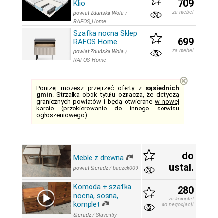
709
Klio
za mebel
powiat Zduńska Wola
/
RAFOS_Home
Szafka nocna Sklep
699
RAFOS Home
za mebel
powiat Zduńska Wola
/
RAFOS_Home
⊗
Poniżej możesz przejrzeć oferty z
sąsiednich
gmin
. Strzałka obok tytułu oznacza, że dotyczą
granicznych powiatów i będą otwierane
w nowej
karcie
(przekierowanie do innego serwisu
ogłoszeniowego).
do
Meble z drewna
ustal.
powiat Sieradz
/
baczek009
Komoda + szafka
280
nocna, sosna,
za komplet
komplet
do negocjacji
Sieradz
/
Slaventiy