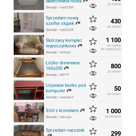
lakierowana nowa
za mebel
Sieradz
/
mati5399
Sprzedam nową
430
szafke słupek
za mebel
Sieradz
/
mati5399
1 100
Skórzany komplet
wypoczynkowy
za sztukę
do negocjacji
Sieradz
/
hetman
Łóżko drewniane
800
160x200
za mebel
Sieradz
/
MATTI
Używane biurko pod
50
komputer
za mebel
Sieradz
/
ewamar5
1 000
Stół z krzesłami
za komplet
Sieradz
/
maciejs
Sprzedam narożnik
299