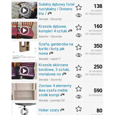
Solidny dębowy fotel
138
rustykalny / Drewno
za mebel
lite /
do negocjacji
Sieradz
/
Slaventiy
160
Krzesła dębowe,
komplet 4 sztuki
za komplet
do negocjacji
Dzierlin
/
Slaventiy
Szafa, garderoba na
350
kurtki i buty, jak
za mebel
nowa
do negocjacji
Sieradz
/
rapek17
Krzesła skórzane
250
bordowe, 3 sztuki,
za komplet
metalowe no
do negocjacji
Sieradz
/
Slaventiy
Zestaw 4 elementy
590
ikea szafa meble
stolik kompl
za komplet
Sieradz
/
pawlikp100
80
Hoker szary