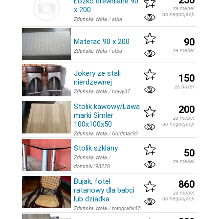
250
Łóżko drewniane 90
x 200
za mebel
do negocjacji
Zduńska Wola
/
alba
90
Materac 90 x 200
za mebel
Zduńska Wola
/
alba
Jokery ze stali
150
nierdzewnej
za hoker
Zduńska Wola
/
nowy37
Stolik kawowy/Ława
200
marki Simler
za mebel
100x100x50
do negocjacji
Zduńska Wola
/
Goldstar93
Stolik szklany
50
Zduńska Wola
/
za mebel
dominik198228
Bujak, fotel
860
ratanowy dla babci
za mebel
lub dziadka
do negocjacji
Zduńska Wola
/
fotografik47