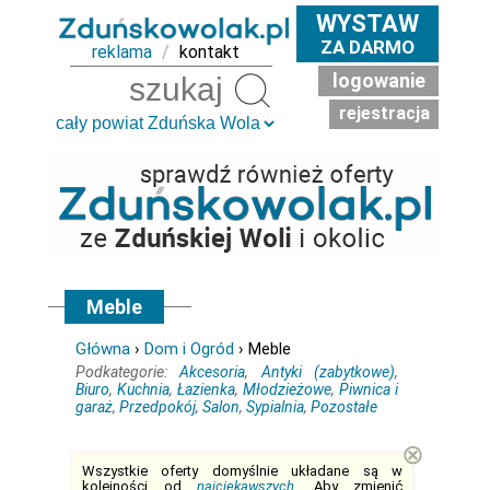
WYSTAW
ZA DARMO
reklama
/
kontakt
logowanie
Szukaj
rejestracja
Meble
Główna
›
Dom i Ogród
› Meble
Podkategorie:
Akcesoria
,
Antyki (zabytkowe)
,
Biuro
,
Kuchnia
,
Łazienka
,
Młodzieżowe
,
Piwnica i
garaż
,
Przedpokój
,
Salon
,
Sypialnia
,
Pozostałe
⊗
Wszystkie oferty domyślnie układane są w
kolejności od
najciekawszych
. Aby zmienić