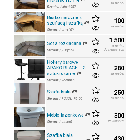
materac H3/H4
za mebel
Rzechta
/
kicek987
Biurko narożne z
100
szufladą i szafką
za mebel
Sieradz
/
arek100
1 500
Sofa rozkladana
za mebel
do negocjacji
Sieradz
/
justynak
Hokery barowe
280
ARAKO BLACK – 3
sztuki czarne
za mebel
Sieradz
/
Yeahhhh
250
Szafa biała
za mebel
Sieradz
/
ROSOL_78_03
300
Meble łazienkowe
za komplet
Sieradz
/
atena0
Szafka biała
430