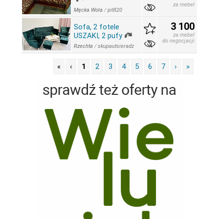
za mebel
Męcka Wola
/
pit820
3 100
Sofa, 2 fotele
USZAKI, 2 pufy
za mebel
do negocjacji
Rzechta
/
skupautsieradz
«
‹
1
2
3
4
5
6
7
›
»