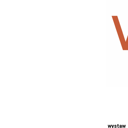
Ogłoszenia
Bełchatów
Łask
Łódź
Kalisz
Ostrzeszów
Pabianice
Pajęczno
Poddębice
Sieradz
Tomaszów
Turek
Wieluń
Wieruszów
Zgierz
wystaw