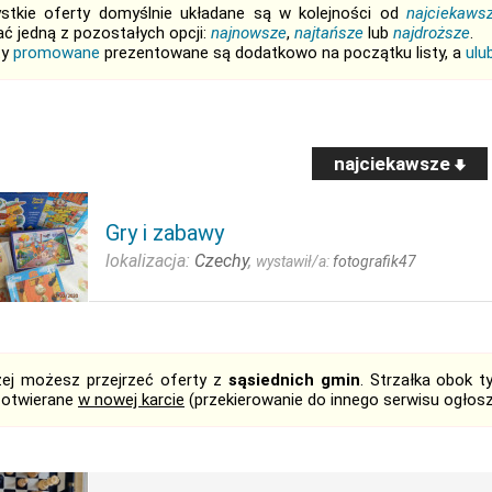
stkie oferty domyślnie układane są w kolejności od
najciekaws
ć jedną z pozostałych opcji:
najnowsze
,
najtańsze
lub
najdroższe
.
ty
promowane
prezentowane są dodatkowo na początku listy, a
ulu
najciekawsze
Gry i zabawy
lokalizacja:
Czechy
,
wystawił/a:
fotografik47
żej możesz przejrzeć oferty z
sąsiednich gmin
. Strzałka obok 
 otwierane
w nowej karcie
(przekierowanie do innego serwisu ogłos