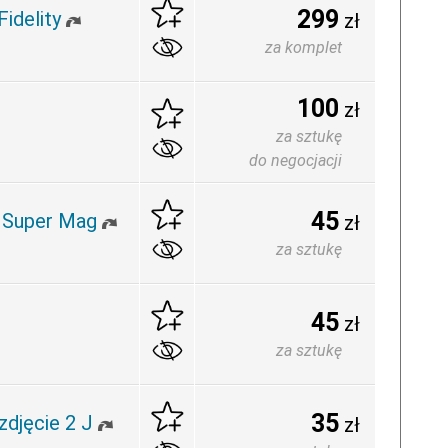
299
idelity
zł
za komplet
100
zł
za sztukę
do negocjacji
45
a Super Mag
zł
za sztukę
45
zł
za sztukę
35
djęcie 2 J
zł