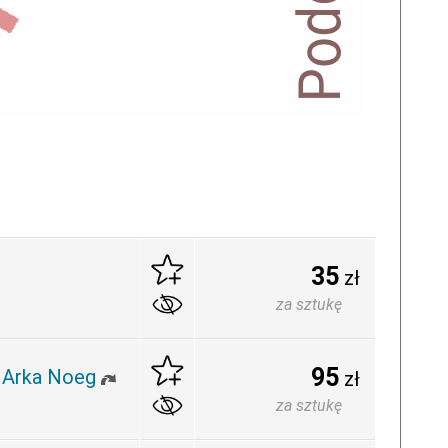
35
zł
za sztukę
95
a Arka Noeg
zł
za sztukę