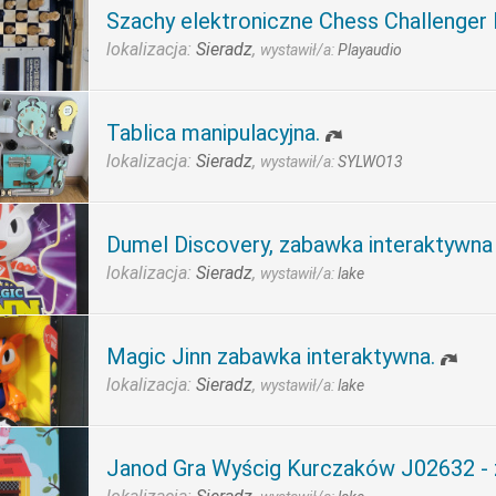
Szachy elektroniczne Chess Challenger F
lokalizacja:
Sieradz
,
wystawił/a:
Playaudio
Tablica manipulacyjna.
lokalizacja:
Sieradz
,
wystawił/a:
SYLWO13
Dumel Discovery, zabawka interaktywn
lokalizacja:
Sieradz
,
wystawił/a:
lake
Magic Jinn zabawka interaktywna.
lokalizacja:
Sieradz
,
wystawił/a:
lake
Janod Gra Wyścig Kurczaków J02632 - z