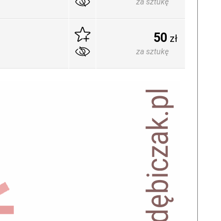
za sztukę
50
zł
za sztukę