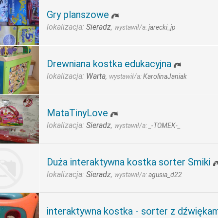
Gry planszowe
lokalizacja:
Sieradz
,
wystawił/a:
jarecki_jp
Drewniana kostka edukacyjna
lokalizacja:
Warta
,
wystawił/a:
KarolinaJaniak
MataTinyLove
lokalizacja:
Sieradz
,
wystawił/a:
_-TOMEK-_
Duża interaktywna kostka sorter Smiki
lokalizacja:
Sieradz
,
wystawił/a:
agusia_d22
interaktywna kostka - sorter z dźwiękam