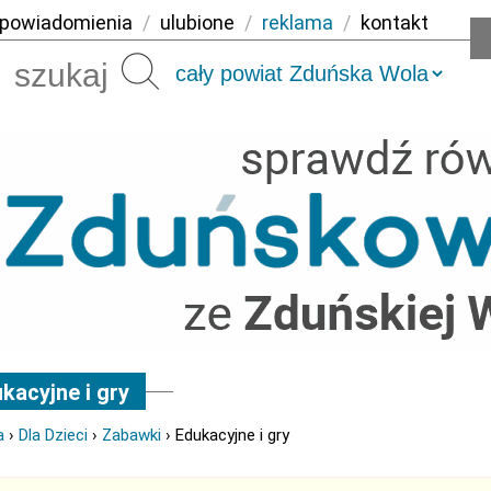
powiadomienia
/
ulubione
/
reklama
/
kontakt
Szukaj
kacyjne i gry
a
›
Dla Dzieci
›
Zabawki
› Edukacyjne i gry