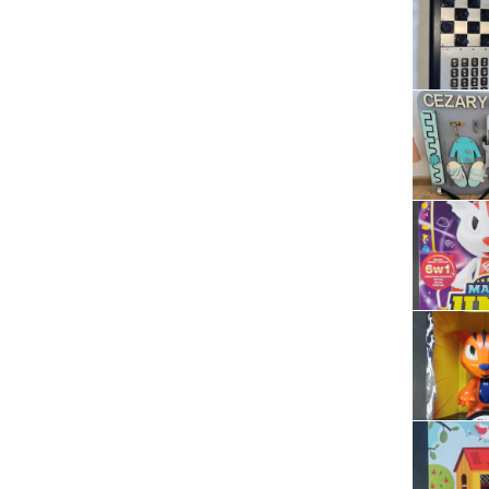
Serwis RTV, AGD, elektronika i inne
Sport, turystyka i rekreacja
Sprzątanie i oczyszczanie
Tekstylia, kosmetyka i fryzjerstwo
Ubezpieczenia
Zdrowie i medycyna
Zwierzęta, rolnictwo i środowisko
Pozostałe