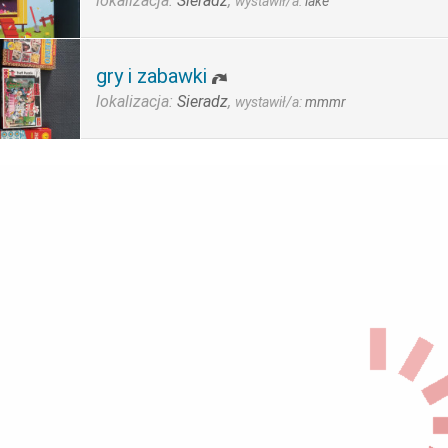
lokalizacja:
Sieradz
,
wystawił/a:
lake
gry i zabawki
lokalizacja:
Sieradz
,
wystawił/a:
mmmr