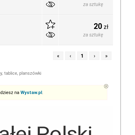
za sztukę
20
zł
za sztukę
«
‹
1
›
»
y, tablice, planszówki
⊗
jdziesz na
Wystaw.pl
.