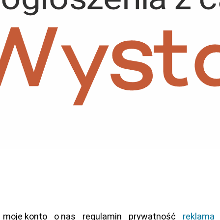
moje konto
o nas
regulamin
prywatność
reklama