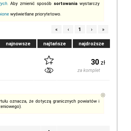
zych
. Aby zmienić sposób
sortowania
wystarczy
bione
wyświetlane priorytetowo.
«
‹
1
›
»
najnowsze
najtańsze
najdroższe
30
zł
za komplet
⊗
tytułu oznacza, że dotyczą granicznych powiatów i
zeniowego).