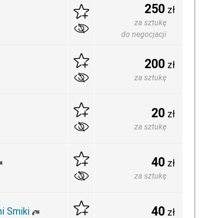
250
zł
za sztukę
do negocjacji
200
zł
za sztukę
20
zł
za sztukę
40
zł
za sztukę
40
i Smiki
zł