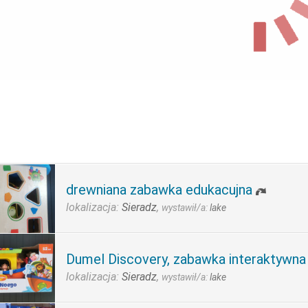
drewniana zabawka edukacujna
lokalizacja:
Sieradz
,
wystawił/a:
lake
Dumel Discovery, zabawka interaktywn
lokalizacja:
Sieradz
,
wystawił/a:
lake