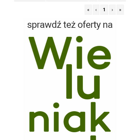
«
‹
1
›
»