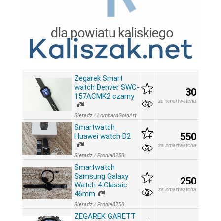
Zegarek Smart
watch Denver SWC-
30
157ACMK2 czarny
za smartwatcha
Sieradz
/
LombardGoldArt
Smartwatch
550
Huawei watch D2
za smartwatcha
Sieradz
/
Fronia8258
Smartwatch
Samsung Galaxy
250
Watch 4 Classic
za smartwatcha
46mm
Sieradz
/
Fronia8258
ZEGAREK GARETT