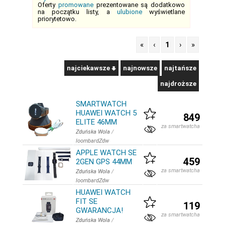
Oferty
promowane
prezentowane są dodatkowo
na początku listy, a
ulubione
wyświetlane
priorytetowo.
«
‹
1
›
»
najciekawsze
najnowsze
najtańsze
najdroższe
SMARTWATCH
HUAWEI WATCH 5
849
ELITE 46MM
za smartwatcha
Zduńska Wola
/
loombardZdw
APPLE WATCH SE
459
2GEN GPS 44MM
za smartwatcha
Zduńska Wola
/
loombardZdw
HUAWEI WATCH
FIT SE
119
GWARANCJA!
za smartwatcha
Zduńska Wola
/