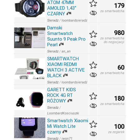
ATOM 47MM
179
AMOLED 1,43''
za smartwatcha
CZARNY
Sieradz
/
loombardsieradz
Damski
980
Smartwatch
Suunto 9 Peak Pro
za smartwatcha
do negocjacji
Pearl
Sieradz
/
an_an
SMARTWATCH
XIAOMI REDMI
60
WATCH 3 ACTIVE
za smartwatcha
BLACK
Sieradz
/
loombardsieradz
GARETT KIDS
ROCK 4G RT
180
RÓŻOWY
za smartwatcha
Sieradz
/
LoombardKosciuszki
Smartwatch Xiaomi
100
Mi Watch Lite
czarny
za zegarek
Sieradz
/
iwon71