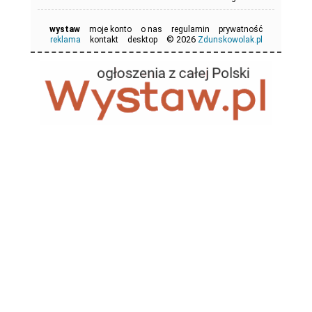
wystaw
moje konto
o nas
regulamin
prywatność
© 2026
reklama
kontakt
desktop
Zdunskowolak.pl