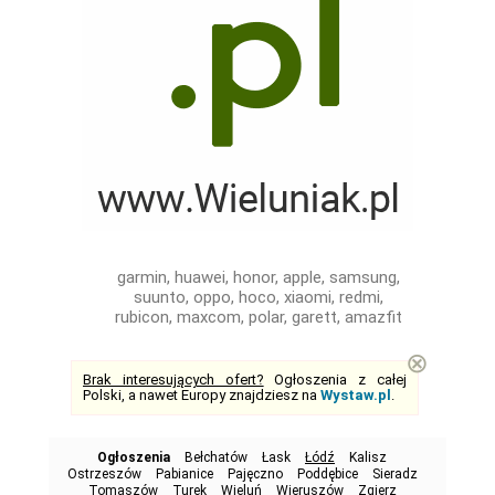
garmin, huawei, honor, apple, samsung,
suunto, oppo, hoco, xiaomi, redmi,
rubicon, maxcom, polar, garett, amazfit
⊗
Brak interesujących ofert?
Ogłoszenia z całej
Polski, a nawet Europy znajdziesz na
Wystaw.pl
.
Ogłoszenia
Bełchatów
Łask
Łódź
Kalisz
Ostrzeszów
Pabianice
Pajęczno
Poddębice
Sieradz
Tomaszów
Turek
Wieluń
Wieruszów
Zgierz