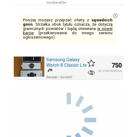
loombardZdw
⊗
Poniżej możesz przejrzeć oferty z
sąsiednich
gmin
. Strzałka obok tytułu oznacza, że dotyczą
granicznych powiatów i będą otwierane
w nowej
karcie
(przekierowanie do innego serwisu
ogłoszeniowego).
Samsung Galaxy
750
Watch 8 Classic Lte
za smartwatcha
Sieradz
/
darek40