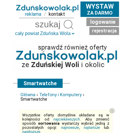
WYSTAW
ZA DARMO
reklama
/
kontakt
logowanie
Szukaj
rejestracja
Smartwatche
Główna
›
Telefony i Komputery
›
Smartwatche
⊗
Wszystkie oferty domyślnie układane są w
kolejności od
najciekawszych
. Aby zmienić
sposób
sortowania
wystarczy wybrać jedną z
pozostałych opcji:
najnowsze
,
najtańsze
lub
najdroższe
.