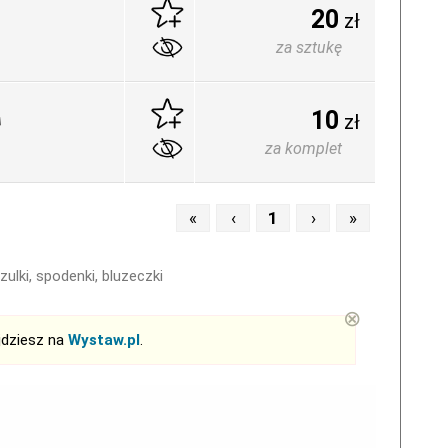
20
zł
za sztukę
10
zł
za komplet
«
‹
1
›
»
zulki, spodenki, bluzeczki
⊗
jdziesz na
Wystaw.pl
.