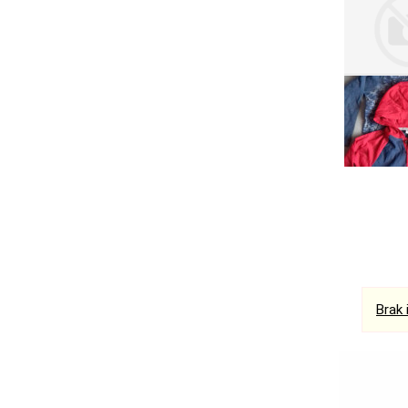
Serwis RTV, AGD, elektronika i inne
Sport, turystyka i rekreacja
Sprzątanie i oczyszczanie
Tekstylia, kosmetyka i fryzjerstwo
Ubezpieczenia
Zdrowie i medycyna
Zwierzęta, rolnictwo i środowisko
Pozostałe
Brak 