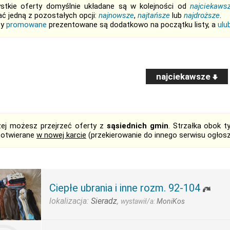
stkie oferty domyślnie układane są w kolejności od
najciekaws
ć jedną z pozostałych opcji:
najnowsze
,
najtańsze
lub
najdroższe
.
ty
promowane
prezentowane są dodatkowo na początku listy, a
ulu
najciekawsze
żej możesz przejrzeć oferty z
sąsiednich gmin
. Strzałka obok 
 otwierane
w nowej karcie
(przekierowanie do innego serwisu ogłos
Ciepłe ubrania i inne rozm. 92-104
lokalizacja:
Sieradz
,
wystawił/a:
MoniKos