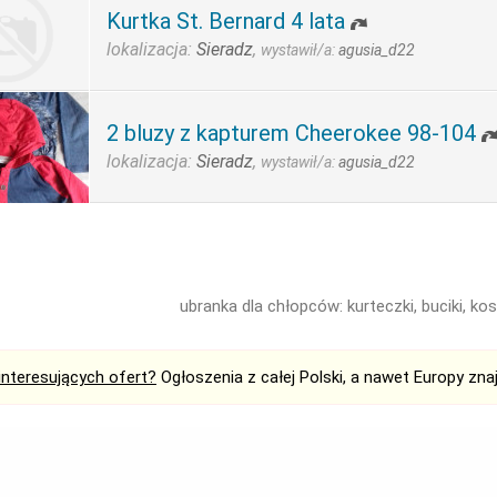
Kurtka St. Bernard 4 lata
lokalizacja:
Sieradz
,
wystawił/a:
agusia_d22
2 bluzy z kapturem Cheerokee 98-104
lokalizacja:
Sieradz
,
wystawił/a:
agusia_d22
ubranka dla chłopców: kurteczki, buciki, kos
interesujących ofert?
Ogłoszenia z całej Polski, a nawet Europy zna