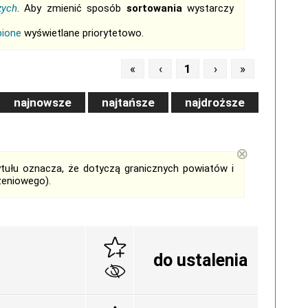
zych
. Aby zmienić sposób
sortowania
wystarczy
bione
wyświetlane priorytetowo.
«
‹
1
›
»
najnowsze
najtańsze
najdroższe
⊗
tytułu oznacza, że dotyczą granicznych powiatów i
zeniowego).
do ustalenia