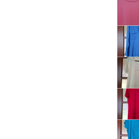
Serwis RTV, AGD, elektronika i inne
Sport, turystyka i rekreacja
Sprzątanie i oczyszczanie
Tekstylia, kosmetyka i fryzjerstwo
Ubezpieczenia
Zdrowie i medycyna
Zwierzęta, rolnictwo i środowisko
Pozostałe