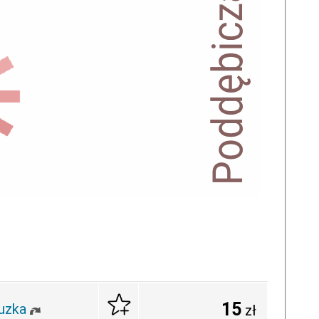
15
uzka
zł