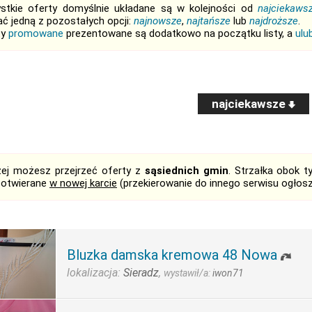
stkie oferty domyślnie układane są w kolejności od
najciekaws
ć jedną z pozostałych opcji:
najnowsze
,
najtańsze
lub
najdroższe
.
ty
promowane
prezentowane są dodatkowo na początku listy, a
ulu
najciekawsze
żej możesz przejrzeć oferty z
sąsiednich gmin
. Strzałka obok 
 otwierane
w nowej karcie
(przekierowanie do innego serwisu ogłos
Bluzka damska kremowa 48 Nowa
lokalizacja:
Sieradz
,
wystawił/a:
iwon71