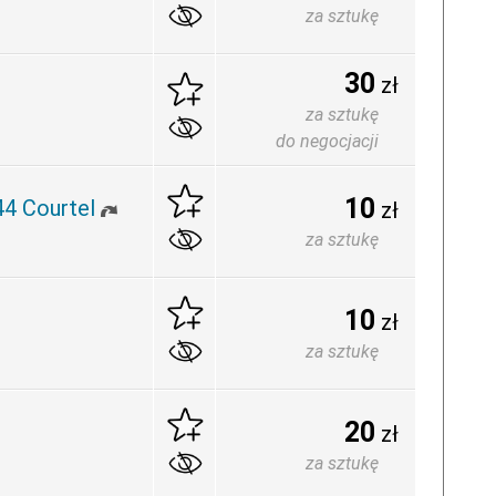
za sztukę
30
zł
za sztukę
do negocjacji
10
4 Courtel
zł
za sztukę
10
zł
za sztukę
20
zł
za sztukę