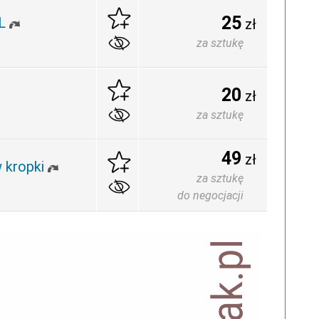
25
L
zł
za sztukę
20
zł
za sztukę
49
zł
 kropki
za sztukę
do negocjacji