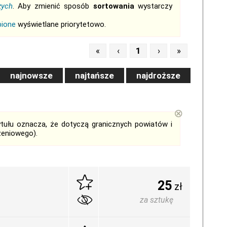
zych
. Aby zmienić sposób
sortowania
wystarczy
bione
wyświetlane priorytetowo.
«
‹
1
›
»
najnowsze
najtańsze
najdroższe
⊗
tytułu oznacza, że dotyczą granicznych powiatów i
zeniowego).
25
zł
za sztukę