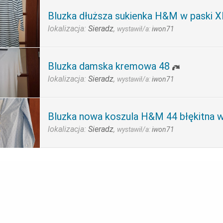
Bluzka dłuższa sukienka H&M w paski X
lokalizacja:
Sieradz
,
wystawił/a:
iwon71
Bluzka damska kremowa 48
lokalizacja:
Sieradz
,
wystawił/a:
iwon71
Bluzka nowa koszula H&M 44 błękitna w
lokalizacja:
Sieradz
,
wystawił/a:
iwon71