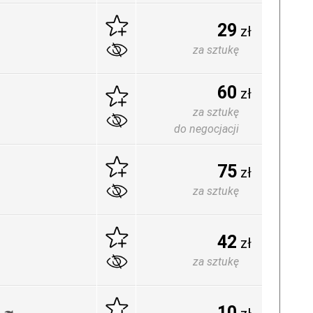
29
zł
za sztukę
60
zł
za sztukę
do negocjacji
75
zł
za sztukę
42
zł
za sztukę
10