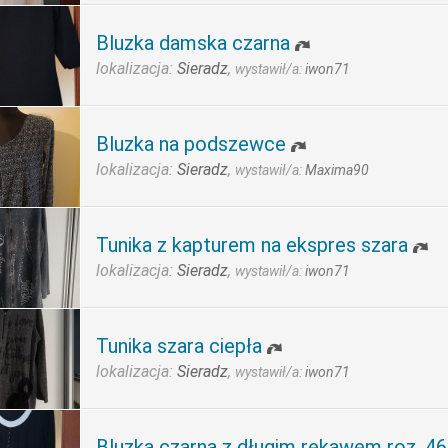
Bluzka damska czarna
lokalizacja:
Sieradz
,
wystawił/a:
iwon71
Bluzka na podszewce
lokalizacja:
Sieradz
,
wystawił/a:
Maxima90
Tunika z kapturem na ekspres szara
lokalizacja:
Sieradz
,
wystawił/a:
iwon71
Tunika szara ciepła
lokalizacja:
Sieradz
,
wystawił/a:
iwon71
Bluzka czarna z długim rękawem roz. 46