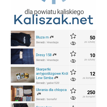
50
Bluza m
za sztukę
Sieradz
/
Anastazja
10
Dresy 158
za sztukę
Sieradz
/
Anastazja
Skarpetki
12
antypoślizgowe Król
Lew Simba
za komplet
Sieradz
/
gabia1520
Ubrania dla chlopca
250
za komplet
Sieradz
/
bornafel