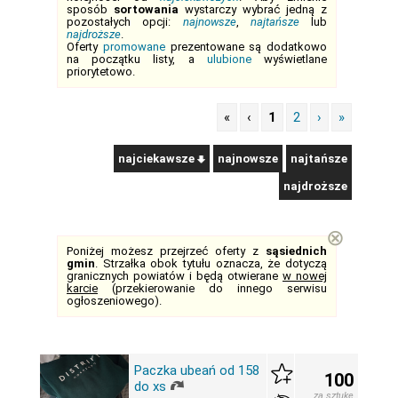
sposób
sortowania
wystarczy wybrać jedną z
pozostałych opcji:
najnowsze
,
najtańsze
lub
najdroższe
.
Oferty
promowane
prezentowane są dodatkowo
na początku listy, a
ulubione
wyświetlane
priorytetowo.
«
‹
1
2
›
»
najciekawsze
najnowsze
najtańsze
najdroższe
⊗
Poniżej możesz przejrzeć oferty z
sąsiednich
gmin
. Strzałka obok tytułu oznacza, że dotyczą
granicznych powiatów i będą otwierane
w nowej
karcie
(przekierowanie do innego serwisu
ogłoszeniowego).
Paczka ubeań od 158
100
do xs
za sztukę