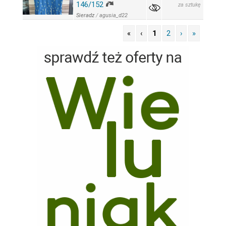
146/152
za sztukę
Sieradz
/
agusia_d22
«
‹
1
2
›
»