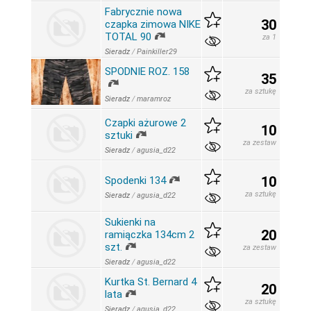
Fabrycznie nowa
30
czapka zimowa NIKE
TOTAL 90
za 1
Sieradz
/
Painkiller29
SPODNIE ROZ. 158
35
za sztukę
Sieradz
/
maramroz
Czapki ażurowe 2
10
sztuki
za zestaw
Sieradz
/
agusia_d22
10
Spodenki 134
za sztukę
Sieradz
/
agusia_d22
Sukienki na
20
ramiączka 134cm 2
szt.
za zestaw
Sieradz
/
agusia_d22
Kurtka St. Bernard 4
20
lata
za sztukę
Sieradz
/
agusia_d22