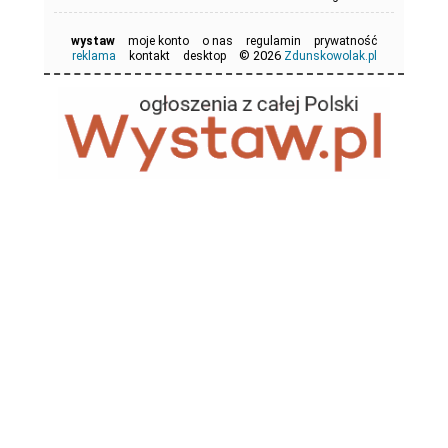
wystaw
moje konto
o nas
regulamin
prywatność
© 2026
reklama
kontakt
desktop
Zdunskowolak.pl