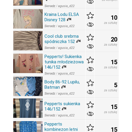
Sieradz
/
agusia_d22
Kraina Lodu ELSA
10
Disney 128
za sztukę
Sieradz
/
agusia_d22
Cool club srebrna
20
spódniczka 152
za sztukę
Sieradz
/
agusia_d22
Pepperts! Sukienka
15
tunika młodzieżowa
146/152
za sztukę
Sieradz
/
agusia_d22
Body 86-92 Lupilu,
5
Batman
za sztukę
Sieradz
/
agusia_d22
Pepperts sukienka
15
146/152
za sztukę
Sieradz
/
agusia_d22
Pepperts
15
kombinezon letni