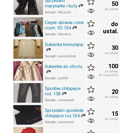
Sprzedam
50
marynarke i buty
za sztukę
Sieradz
/
Miczczel
Ciepłe ubrania i inne
do
rozm. 92-104
ustal.
Sieradz
/
MoniKos
Sukienka komunijna
30
za sztukę
Sieradz
/
aniula23sdz
100
Sukienka do chrztu
za sztukę
do negocjacji
Sieradz
/
jack36
Spodnie chłopięce
20
roz. 158
za sztukę
Sieradz
/
wirekwirek
Sprzedam spodenki
15
chłopięce roz.164
za sztukę
Sieradz
/
wirekwirek