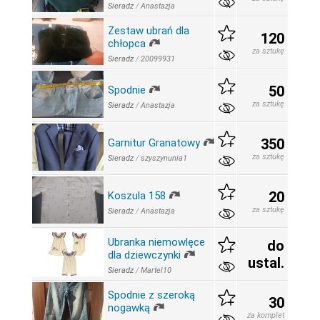
Sieradz
/
Anastazja
Zestaw ubrań dla
120
chłopca
za sztukę
Sieradz
/
20099931
50
Spodnie
za sztukę
Sieradz
/
Anastazja
350
Garnitur Granatowy
za sztukę
Sieradz
/
szyszynunia1
20
Koszula 158
za sztukę
Sieradz
/
Anastazja
Ubranka niemowlęce
do
dla dziewczynki
ustal.
Sieradz
/
Martel10
Spodnie z szeroką
30
nogawką
za komplet