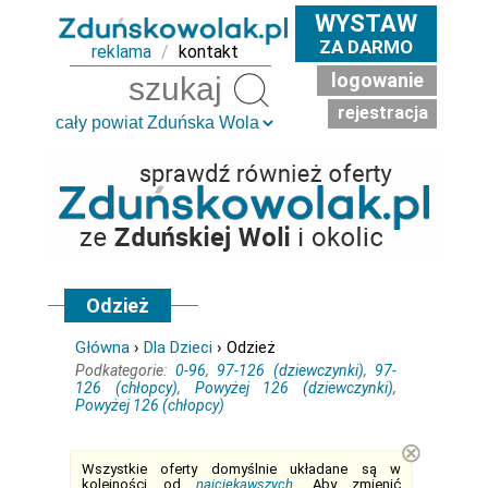
WYSTAW
ZA DARMO
reklama
/
kontakt
logowanie
Szukaj
rejestracja
Odzież
Główna
›
Dla Dzieci
› Odzież
Podkategorie:
0-96
,
97-126 (dziewczynki)
,
97-
126 (chłopcy)
,
Powyżej 126 (dziewczynki)
,
Powyżej 126 (chłopcy)
⊗
Wszystkie oferty domyślnie układane są w
kolejności od
najciekawszych
. Aby zmienić