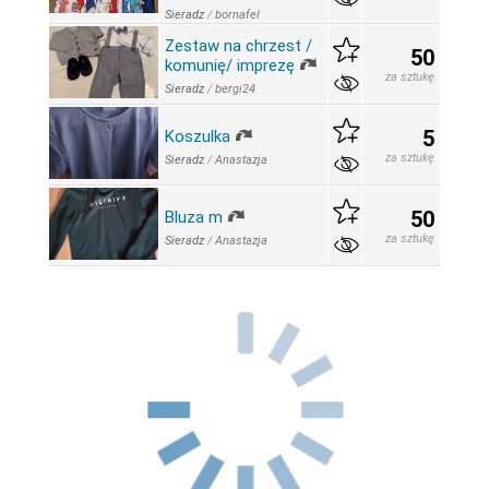
Sieradz
/
bornafel
Zestaw na chrzest /
50
komunię/ imprezę
za sztukę
Sieradz
/
bergi24
5
Koszulka
za sztukę
Sieradz
/
Anastazja
50
Bluza m
za sztukę
Sieradz
/
Anastazja