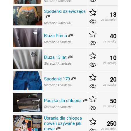
Sieradz
/
20099931
Spodenki dziewczęce
18
za komplet
Sieradz
/
20099931
40
Bluza Puma
za sztukę
Sieradz
/
Anastazja
10
Bluza 13 lat
za sztukę
Sieradz
/
Anastazja
20
Spodenki 170
za sztukę
Sieradz
/
Anastazja
50
Paczka dla chłopca
za sztukę
Sieradz
/
Anastazja
Ubrania dla chłopca
250
nowe i używane jak
nowe
za komplet