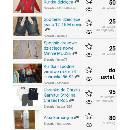
50
Kurtka dzicięca
za sztukę
Sieradz
/
MarianKoska
Spodenki dziecięce
25
jeans 12-15 M nowe
za sztukę
do negocjacji
Sieradz
/
iwon71
Spodnie dresowe
25
dziecięce nowe
Minnie MOUSE
za sztukę
Sieradz
/
iwon71
Kurtka i spodnie
do
zimowe rozm.74
ustal.
+ubranka 86-98
Sieradz
/
MoniKos
Ubranko do Chrztu
95
Garnitur Strój na
za komplet
Chrzest Roc
do negocjacji
Sieradz
/
gabia1520
80
Alba komunijna
za sztukę
Sieradz
/
maramroz